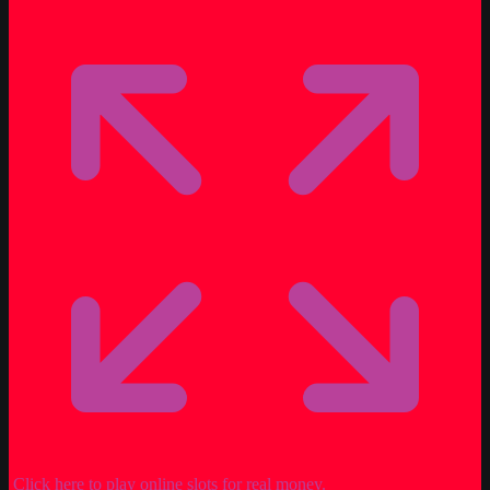
Click here to play online slots for real money.