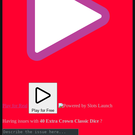
Play for Real
Play for Free
Having issues with
40 Extra Crown Classic Dice
?