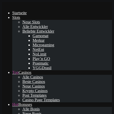
Startseite
Slots
Neue Slots
Alle Entwickler
Beliebte Entwickler
Gamomat
Merkur
Microgaming
NetEnt
NoLimit
Play’n GO
Pragmatic
YGGDrasil
Casinos
Alle Casinos
Beste Casinos
Neue Casinos
Krypto Casinos
Post Templates
Casino Page Templates
Bonuses
Alle Bonis
Neue Bonis