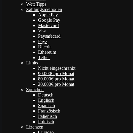
Wett Tipps
Zahlungsmethoden
Apple Pay
Google Pay
Mastercard
Visa
Paysafecard
Payz
Bitcoin
Ethereum
Tether
Limits
Nicht eingeschränkt
90.000€ pro Monat
80.000€ pro Monat
20.000€ pro Monat
Sprachen
Deutsch
Englisch
Spanisch
Französisch
Italienisch
Polnisch
Lizenzen
Curacao