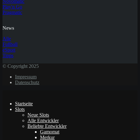
Novomatic
Play'n Go
Pragmatic
News
Alle
Fußball
eSport
Tipps
© Copyright 2025
Impressum
Datenschutz
Startseite
Slots
Neue Slots
Alle Entwickler
Beliebte Entwickler
Gamomat
Merkur