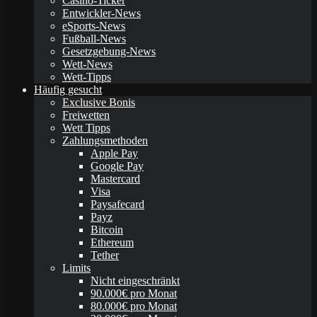
Casino-Ticker
Entwickler-News
eSports-News
Fußball-News
Gesetzgebung-News
Wett-News
Wett-Tipps
Häufig gesucht
Exclusive Bonis
Freiwetten
Wett Tipps
Zahlungsmethoden
Apple Pay
Google Pay
Mastercard
Visa
Paysafecard
Payz
Bitcoin
Ethereum
Tether
Limits
Nicht eingeschränkt
90.000€ pro Monat
80.000€ pro Monat