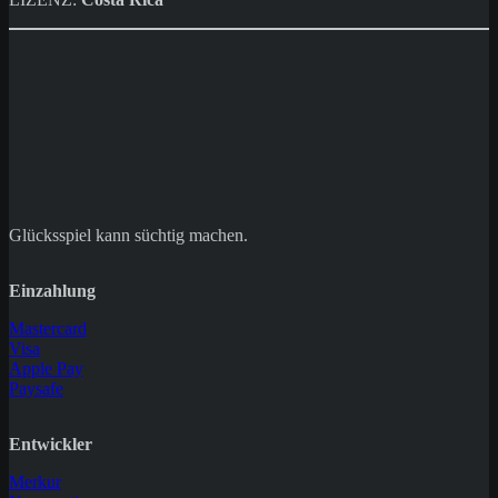
Glücksspiel kann süchtig machen.
Einzahlung
Mastercard
Visa
Apple Pay
Paysafe
Entwickler
Merkur