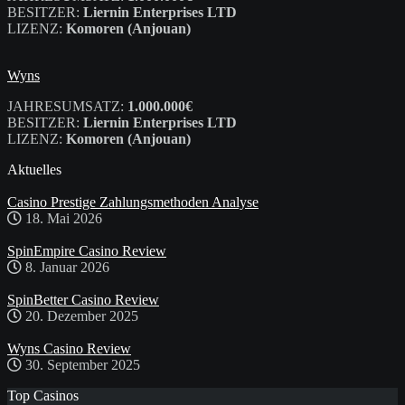
BESITZER:
Liernin Enterprises LTD
LIZENZ:
Komoren (Anjouan)
Wyns
JAHRESUMSATZ:
1.000.000€
BESITZER:
Liernin Enterprises LTD
LIZENZ:
Komoren (Anjouan)
Aktuelles
Casino Prestige Zahlungsmethoden Analyse
18. Mai 2026
SpinEmpire Casino Review
8. Januar 2026
SpinBetter Casino Review
20. Dezember 2025
Wyns Casino Review
30. September 2025
Top Casinos