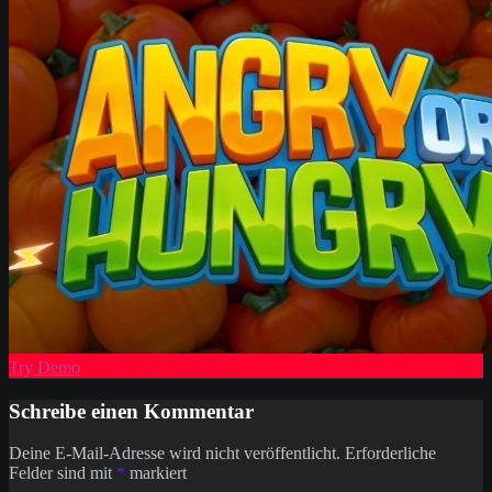
Try Demo
Schreibe einen Kommentar
Deine E-Mail-Adresse wird nicht veröffentlicht.
Erforderliche
Felder sind mit
*
markiert