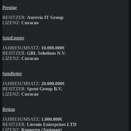
Prestige
BESITZER:
Aurevia IT Group
LIZENZ:
Curacao
SpinEmpire
JAHRESUMSATZ:
10.000.000€
BESITZER:
GBL Solutions N.V.
LIZENZ:
Curacao
SpinBetter
JAHRESUMSATZ:
20.000.000€
BESITZER:
Sprut Group B.V.
LIZENZ:
Curacao
Betista
JAHRESUMSATZ:
1.000.000€
BESITZER:
Liernin Enterprises LTD
LIZENZ:
Komoren (Anjouan)