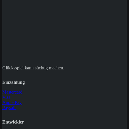
Glücksspiel kann süchtig machen.
Einzahlung
Mastercard
Visa
Apple Pay
Paysafe
Entwickler