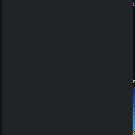
CryptoRush
200% bis
zu 2.500€
Neue Casinos
Prestige
SpinE
BESITZER:
JAHRES
Aurevia
10.000.0
IT
BESITZE
Group
GBL
LIZENZ:
Solution
Curacao
N.V.
LIZENZ: