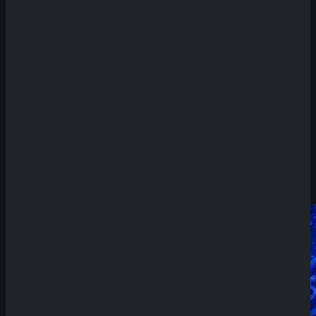
Try Demo