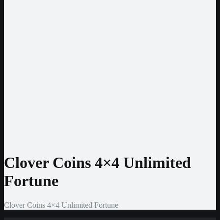
Währungen
EUR
USD
CHF
CAD
BRL
Entwickler
Pragmatic Play
Play’n GO
NetEnt
Nolimit City
Hacksaw
Amatic
BGaming
BigTimeGaming
Gamomat
Clover Coins 4×4 Unlimited
Fortune
Clover Coins 4×4 Unlimited Fortune