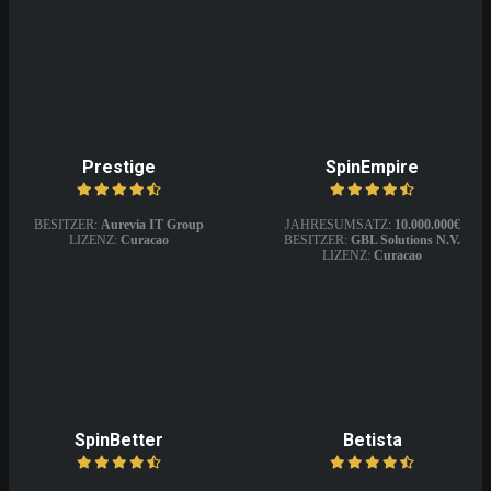
Prestige
SpinEmpire
BESITZER:
Aurevia IT Group
JAHRESUMSATZ:
10.000.000€
LIZENZ:
Curacao
BESITZER:
GBL Solutions N.V.
LIZENZ:
Curacao
SpinBetter
Betista