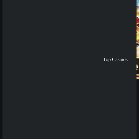
SpinEmpire Casino
Review
8. Januar 2026
SpinBetter Casino
Review
20. Dezember
2025
Wyns Casino Revie
30. September
2025
Top Casinos
Try Demo