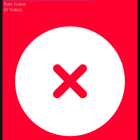
Rate Game
(
0
Votes)