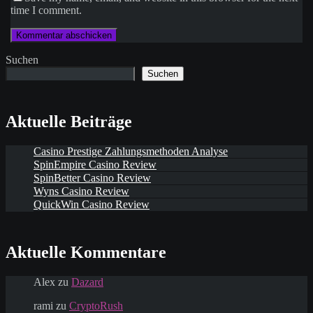
time I comment.
Suchen
Suchen
Aktuelle Beiträge
Casino Prestige Zahlungsmethoden Analyse
SpinEmpire Casino Review
SpinBetter Casino Review
Wyns Casino Review
QuickWin Casino Review
Aktuelle Kommentare
Alex
zu
Dazard
rami
zu
CryptoRush