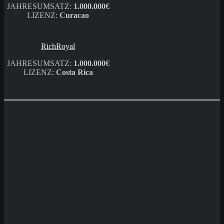
JAHRESUMSATZ:
1.000.000€
LIZENZ:
Curacao
RichRoyal
JAHRESUMSATZ:
1.000.000€
LIZENZ:
Costa Rica