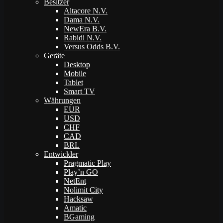
Besitzer
Altacore N.V.
Dama N.V.
NewEra B.V.
Rabidi N.V.
Versus Odds B.V.
Geräte
Desktop
Mobile
Tablet
Smart TV
Währungen
EUR
USD
CHF
CAD
BRL
Entwickler
Pragmatic Play
Play’n GO
NetEnt
Nolimit City
Hacksaw
Amatic
BGaming