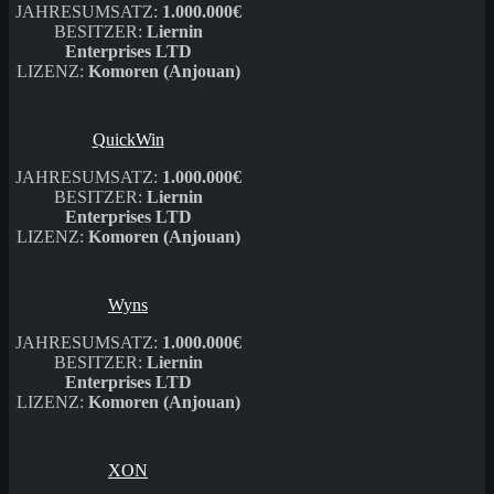
JAHRESUMSATZ:
1.000.000€
BESITZER:
Liernin
Enterprises LTD
LIZENZ:
Komoren (Anjouan)
QuickWin
JAHRESUMSATZ:
1.000.000€
BESITZER:
Liernin
Enterprises LTD
LIZENZ:
Komoren (Anjouan)
Wyns
JAHRESUMSATZ:
1.000.000€
BESITZER:
Liernin
Enterprises LTD
LIZENZ:
Komoren (Anjouan)
XON