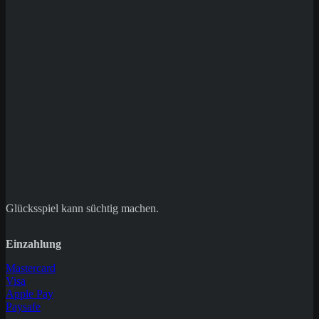
Glücksspiel kann süchtig machen.
Einzahlung
Mastercard
Visa
Apple Pay
Paysafe