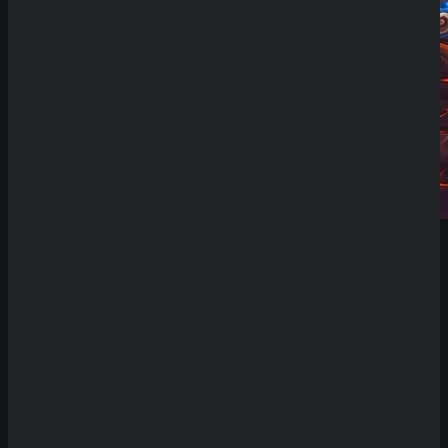
Try Demo
Schreibe einen Kommentar
Deine E-Mail-Adresse wird nicht veröffentlicht.
Erforderliche Felder sind mit
*
markiert