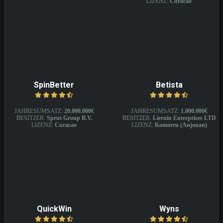
LIZENZ:
Curacao
SpinBetter
Betista
JAHRESUMSATZ:
20.000.000€
JAHRESUMSATZ:
1.000.000€
BESITZER:
Sprut Group B.V.
BESITZER:
Liernin Enterprises LTD
LIZENZ:
Curacao
LIZENZ:
Komoren (Anjouan)
QuickWin
Wyns