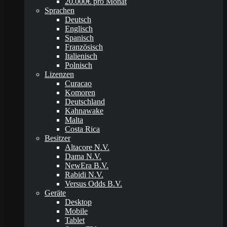
20.000€ pro Monat
Sprachen
Deutsch
Englisch
Spanisch
Französisch
Italienisch
Polnisch
Lizenzen
Curacao
Komoren
Deutschland
Kahnawake
Malta
Costa Rica
Besitzer
Altacore N.V.
Dama N.V.
NewEra B.V.
Rabidi N.V.
Versus Odds B.V.
Geräte
Desktop
Mobile
Tablet