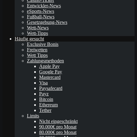
Casino-Ticker
Entwickler-News
eSports-News
Fußball-News
Gesetzgebung-News
Wett-News
Wett-Tipps
Häufig gesucht
Exclusive Bonis
Freiwetten
Wett Tipps
Zahlungsmethoden
Apple Pay
Google Pay
Mastercard
Visa
Paysafecard
Payz
Bitcoin
Ethereum
Tether
Limits
Nicht eingeschränkt
90.000€ pro Monat
80.000€ pro Monat