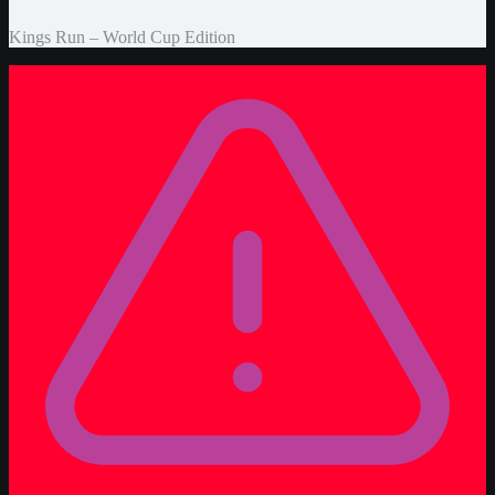
Kings Run – World Cup Edition