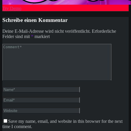
Try Demo
Schreibe einen Kommentar
Deine E-Mail-Adresse wird nicht veröffentlicht.
Erforderliche
Felder sind mit
*
markiert
Save my name, email, and website in this browser for the next
time I comment.