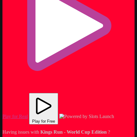
Play for Real
Play for Free
Having issues with
Kings Run - World Cup Edition
?