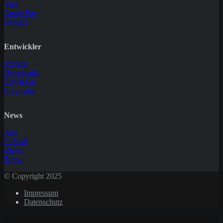
Visa
Apple Pay
Paysafe
Entwickler
Merkur
Novomatic
Play'n Go
Pragmatic
News
Alle
Fußball
eSport
Tipps
© Copyright 2025
Impressum
Datenschutz