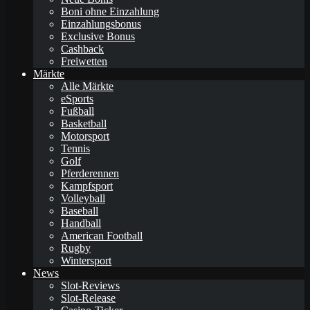
Boni ohne Einzahlung
Einzahlungsbonus
Exclusive Bonus
Cashback
Freiwetten
Märkte
Alle Märkte
eSports
Fußball
Basketball
Motorsport
Tennis
Golf
Pferderennen
Kampfsport
Volleyball
Baseball
Handball
American Football
Rugby
Wintersport
News
Slot-Reviews
Slot-Release