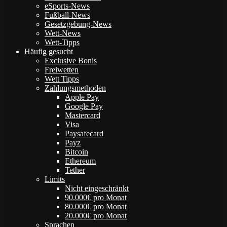
eSports-News
Fußball-News
Gesetzgebung-News
Wett-News
Wett-Tipps
Häufig gesucht
Exclusive Bonis
Freiwetten
Wett Tipps
Zahlungsmethoden
Apple Pay
Google Pay
Mastercard
Visa
Paysafecard
Payz
Bitcoin
Ethereum
Tether
Limits
Nicht eingeschränkt
90.000€ pro Monat
80.000€ pro Monat
20.000€ pro Monat
Sprachen