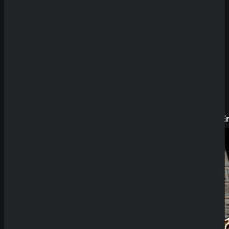
zu 2.500€
Neue Casinos
Prestige
SpinE
BESITZER:
JAHRES
Aurevia
10.000.0
IT
BESITZE
Group
GBL
LIZENZ:
Solution
Curacao
N.V.
LIZENZ:
Curacao