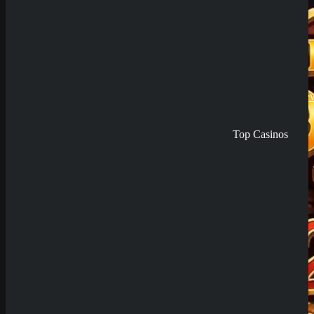
SpinEmpire Casino
Review
8. Januar 2026
SpinBetter Casino
Review
20. Dezember
2025
Wyns Casino Revie
30. September
2025
Top Casinos