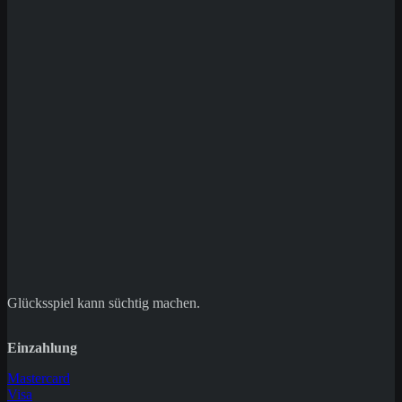
Glücksspiel kann süchtig machen.
Einzahlung
Mastercard
Visa