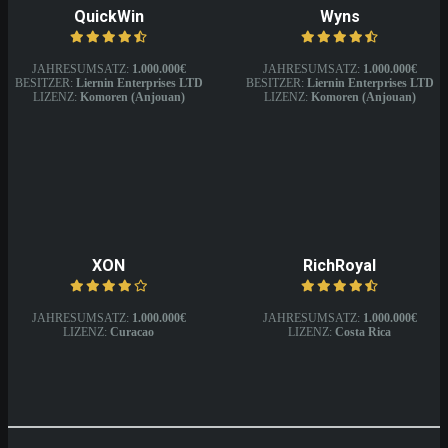
QuickWin
Wyns
JAHRESUMSATZ:
1.000.000€
JAHRESUMSATZ:
1.000.000€
BESITZER:
Liernin Enterprises LTD
BESITZER:
Liernin Enterprises LTD
LIZENZ:
Komoren (Anjouan)
LIZENZ:
Komoren (Anjouan)
XON
RichRoyal
JAHRESUMSATZ:
1.000.000€
JAHRESUMSATZ:
1.000.000€
LIZENZ:
Curacao
LIZENZ:
Costa Rica