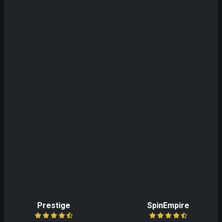
Save my name, email, and website in this
browser for the next time I comment.
Prestige
SpinEmpire