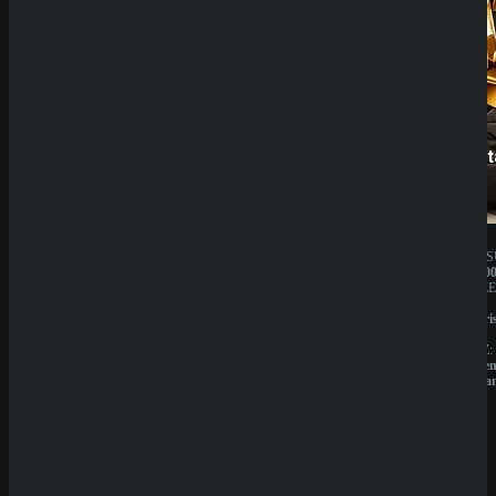
SpinBetter
Betist
JAHRESUMSATZ:
JAHRES
20.000.000€
1.000.00
BESITZER:
BESITZE
Sprut
Liernin
Group
Enterpri
B.V.
LTD
LIZENZ:
LIZENZ:
Curacao
Komore
(Anjoua