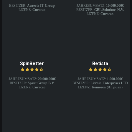
BESITZER:
Aurevia IT Group
JAHRESUMSATZ:
10.000.000€
LIZENZ:
Curacao
BESITZER:
GBL Solutions N.V.
LIZENZ:
Curacao
SpinBetter
Betista
JAHRESUMSATZ:
20.000.000€
JAHRESUMSATZ:
1.000.000€
BESITZER:
Sprut Group B.V.
BESITZER:
Liernin Enterprises LTD
LIZENZ:
Curacao
LIZENZ:
Komoren (Anjouan)