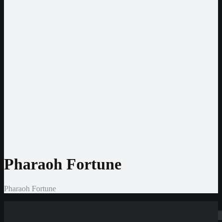
Währungen
EUR
USD
CHF
CAD
BRL
Entwickler
Pragmatic Play
Play’n GO
NetEnt
Nolimit City
Hacksaw
Amatic
BGaming
BigTimeGaming
Gamomat
Pharaoh Fortune
Pharaoh Fortune
Suchen