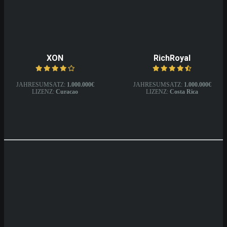
XON
RichRoyal
JAHRESUMSATZ:
1.000.000€
JAHRESUMSATZ:
1.000.000€
LIZENZ:
Curacao
LIZENZ:
Costa Rica