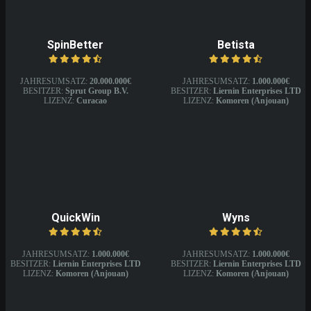
SpinBetter
Betista
JAHRESUMSATZ:
20.000.000€
JAHRESUMSATZ:
1.000.000€
BESITZER:
Sprut Group B.V.
BESITZER:
Liernin Enterprises LTD
LIZENZ:
Curacao
LIZENZ:
Komoren (Anjouan)
QuickWin
Wyns
JAHRESUMSATZ:
1.000.000€
JAHRESUMSATZ:
1.000.000€
BESITZER:
Liernin Enterprises LTD
BESITZER:
Liernin Enterprises LTD
LIZENZ:
Komoren (Anjouan)
LIZENZ:
Komoren (Anjouan)