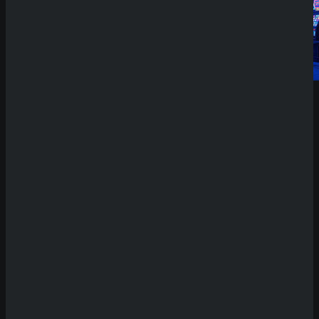
Try Demo
Schreibe einen Kommentar
Deine E-Mail-Adresse wird nicht veröffentlicht.
Erforderliche Felder sind mit
*
markiert