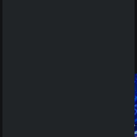
Try Demo