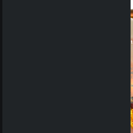
SpinBetter
Betist
JAHRESUMSATZ:
JAHRES
20.000.000€
1.000.00
BESITZER:
BESITZE
Sprut
Liernin
Group
Enterpri
B.V.
LTD
LIZENZ:
LIZENZ:
Curacao
Komore
(Anjoua