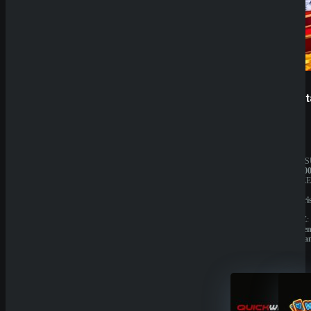
SpinBetter
Betist
JAHRESUMSATZ:
JAHRES
20.000.000€
1.000.00
BESITZER:
BESITZE
Sprut
Liernin
Group
Enterpri
B.V.
LTD
LIZENZ:
LIZENZ:
Curacao
Komore
(Anjoua