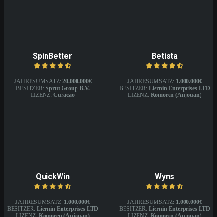
SpinBetter
Betista
JAHRESUMSATZ:
20.000.000€
JAHRESUMSATZ:
1.000.000€
BESITZER:
Sprut Group B.V.
BESITZER:
Liernin Enterprises LTD
LIZENZ:
Curacao
LIZENZ:
Komoren (Anjouan)
QuickWin
Wyns
JAHRESUMSATZ:
1.000.000€
JAHRESUMSATZ:
1.000.000€
BESITZER:
Liernin Enterprises LTD
BESITZER:
Liernin Enterprises LTD
LIZENZ:
Komoren (Anjouan)
LIZENZ:
Komoren (Anjouan)