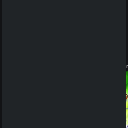
zu 2.500€
Neue Casinos
Prestige
SpinE
BESITZER:
JAHRES
Aurevia
10.000.0
IT
BESITZE
Group
GBL
LIZENZ:
Solution
Curacao
N.V.
LIZENZ:
Curacao