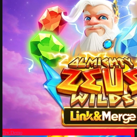
Try Demo