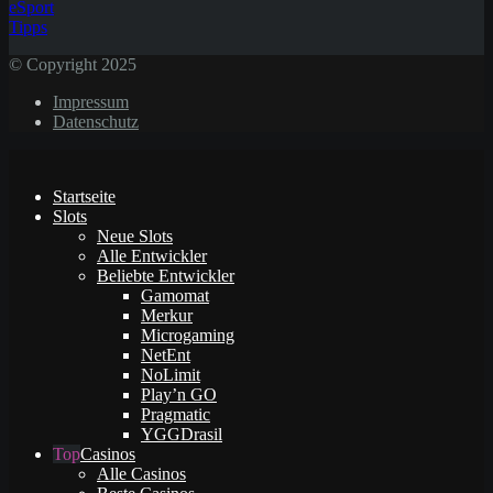
eSport
Tipps
© Copyright 2025
Impressum
Datenschutz
Startseite
Slots
Neue Slots
Alle Entwickler
Beliebte Entwickler
Gamomat
Merkur
Microgaming
NetEnt
NoLimit
Play’n GO
Pragmatic
YGGDrasil
Casinos
Alle Casinos