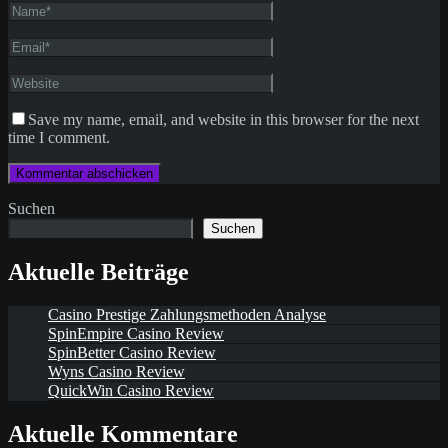
Save my name, email, and website in this browser for the next
time I comment.
Suchen
Suchen
Aktuelle Beiträge
Casino Prestige Zahlungsmethoden Analyse
SpinEmpire Casino Review
SpinBetter Casino Review
Wyns Casino Review
QuickWin Casino Review
Aktuelle Kommentare