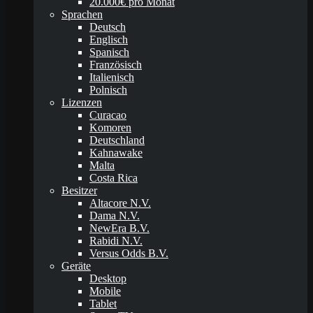
20.000€ pro Monat
Sprachen
Deutsch
Englisch
Spanisch
Französisch
Italienisch
Polnisch
Lizenzen
Curacao
Komoren
Deutschland
Kahnawake
Malta
Costa Rica
Besitzer
Altacore N.V.
Dama N.V.
NewEra B.V.
Rabidi N.V.
Versus Odds B.V.
Geräte
Desktop
Mobile
Tablet