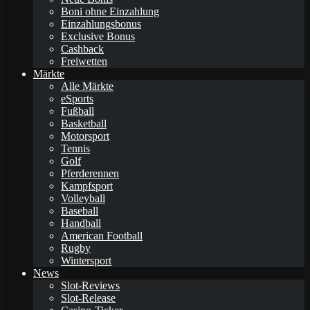
Boni ohne Einzahlung
Einzahlungsbonus
Exclusive Bonus
Cashback
Freiwetten
Märkte
Alle Märkte
eSports
Fußball
Basketball
Motorsport
Tennis
Golf
Pferderennen
Kampfsport
Volleyball
Baseball
Handball
American Football
Rugby
Wintersport
News
Slot-Reviews
Slot-Release