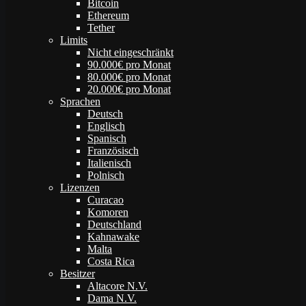
Bitcoin
Ethereum
Tether
Limits
Nicht eingeschränkt
90.000€ pro Monat
80.000€ pro Monat
20.000€ pro Monat
Sprachen
Deutsch
Englisch
Spanisch
Französisch
Italienisch
Polnisch
Lizenzen
Curacao
Komoren
Deutschland
Kahnawake
Malta
Costa Rica
Besitzer
Altacore N.V.
Dama N.V.