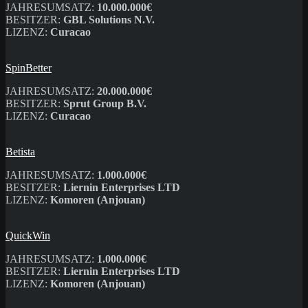
JAHRESUMSATZ:
10.000.000€
BESITZER:
GBL Solutions N.V.
LIZENZ:
Curacao
SpinBetter
JAHRESUMSATZ:
20.000.000€
BESITZER:
Sprut Group B.V.
LIZENZ:
Curacao
Betista
JAHRESUMSATZ:
1.000.000€
BESITZER:
Liernin Enterprises LTD
LIZENZ:
Komoren (Anjouan)
QuickWin
JAHRESUMSATZ:
1.000.000€
BESITZER:
Liernin Enterprises LTD
LIZENZ:
Komoren (Anjouan)