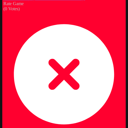
Rate Game
(
0
Votes)