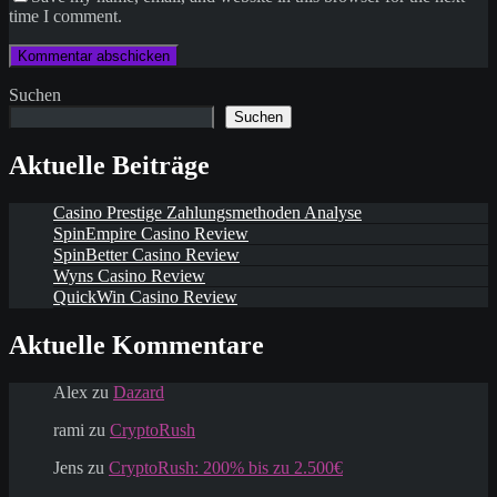
time I comment.
Suchen
Suchen
Aktuelle Beiträge
Casino Prestige Zahlungsmethoden Analyse
SpinEmpire Casino Review
SpinBetter Casino Review
Wyns Casino Review
QuickWin Casino Review
Aktuelle Kommentare
Alex
zu
Dazard
rami
zu
CryptoRush
Jens
zu
CryptoRush: 200% bis zu 2.500€