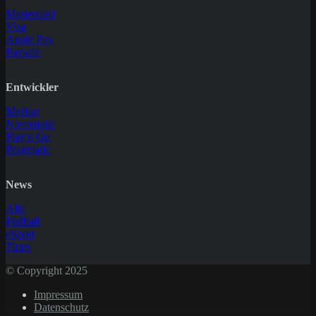
Mastercard
Visa
Apple Pay
Paysafe
Entwickler
Merkur
Novomatic
Play'n Go
Pragmatic
News
Alle
Fußball
eSport
Tipps
© Copyright 2025
Impressum
Datenschutz