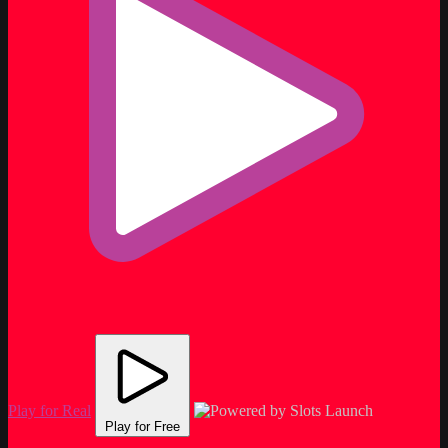
Play for Real
Play for Free