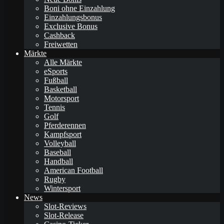
Boni ohne Einzahlung
Einzahlungsbonus
Exclusive Bonus
Cashback
Freiwetten
Märkte
Alle Märkte
eSports
Fußball
Basketball
Motorsport
Tennis
Golf
Pferderennen
Kampfsport
Volleyball
Baseball
Handball
American Football
Rugby
Wintersport
News
Slot-Reviews
Slot-Release