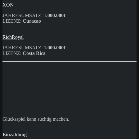
XON
JAHRESUMSATZ:
1.000.000€
LIZENZ:
Curacao
RichRoyal
JAHRESUMSATZ:
1.000.000€
LIZENZ:
Costa Rica
Glücksspiel kann süchtig machen.
Einzahlung