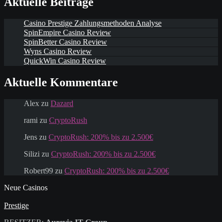
Aktuelle Beiträge
Casino Prestige Zahlungsmethoden Analyse
SpinEmpire Casino Review
SpinBetter Casino Review
Wyns Casino Review
QuickWin Casino Review
Aktuelle Kommentare
Alex
zu
Dazard
rami
zu
CryptoRush
Jens
zu
CryptoRush: 200% bis zu 2.500€
Silizi
zu
CryptoRush: 200% bis zu 2.500€
Robert99
zu
CryptoRush: 200% bis zu 2.500€
Neue Casinos
Prestige