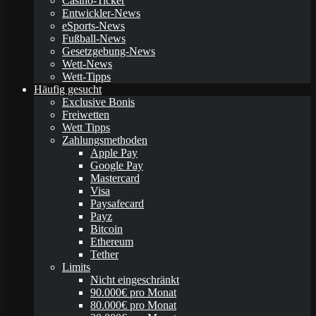
Casino-Ticker
Entwickler-News
eSports-News
Fußball-News
Gesetzgebung-News
Wett-News
Wett-Tipps
Häufig gesucht
Exclusive Bonis
Freiwetten
Wett Tipps
Zahlungsmethoden
Apple Pay
Google Pay
Mastercard
Visa
Paysafecard
Payz
Bitcoin
Ethereum
Tether
Limits
Nicht eingeschränkt
90.000€ pro Monat
80.000€ pro Monat