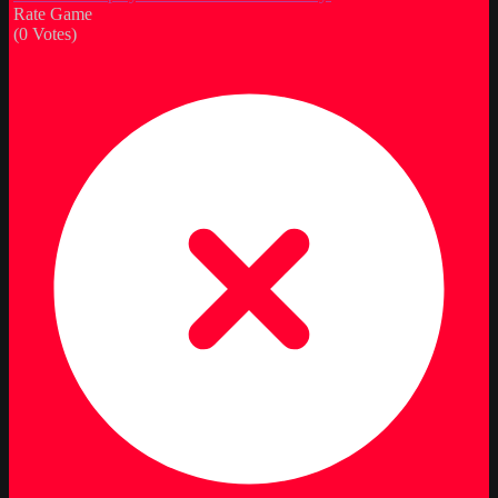
Rate Game
(
0
Votes)