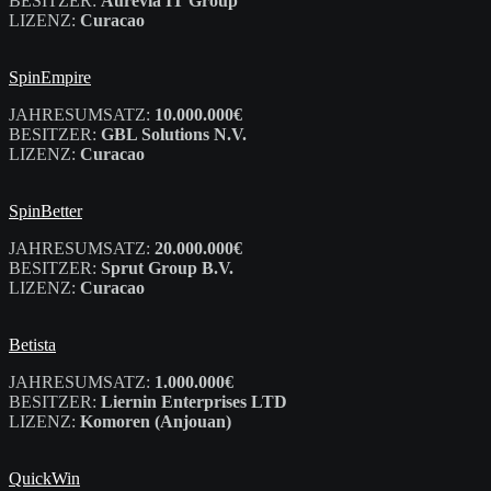
BESITZER:
Aurevia IT Group
LIZENZ:
Curacao
SpinEmpire
JAHRESUMSATZ:
10.000.000€
BESITZER:
GBL Solutions N.V.
LIZENZ:
Curacao
SpinBetter
JAHRESUMSATZ:
20.000.000€
BESITZER:
Sprut Group B.V.
LIZENZ:
Curacao
Betista
JAHRESUMSATZ:
1.000.000€
BESITZER:
Liernin Enterprises LTD
LIZENZ:
Komoren (Anjouan)
QuickWin