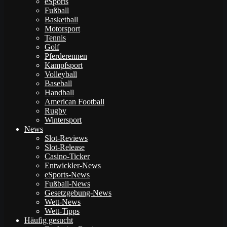
eSports
Fußball
Basketball
Motorsport
Tennis
Golf
Pferderennen
Kampfsport
Volleyball
Baseball
Handball
American Football
Rugby
Wintersport
News
Slot-Reviews
Slot-Release
Casino-Ticker
Entwickler-News
eSports-News
Fußball-News
Gesetzgebung-News
Wett-News
Wett-Tipps
Häufig gesucht