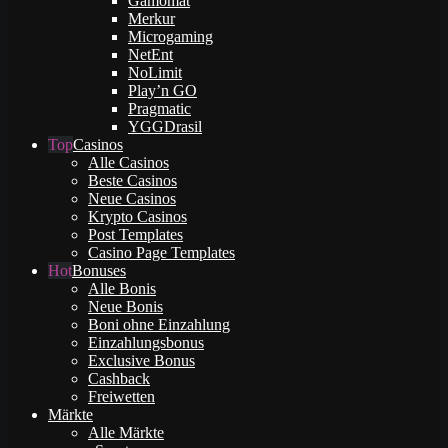
Gamomat
Merkur
Microgaming
NetEnt
NoLimit
Play’n GO
Pragmatic
YGGDrasil
Casinos
Alle Casinos
Beste Casinos
Neue Casinos
Krypto Casinos
Post Templates
Casino Page Templates
Bonuses
Alle Bonis
Neue Bonis
Boni ohne Einzahlung
Einzahlungsbonus
Exclusive Bonus
Cashback
Freiwetten
Märkte
Alle Märkte