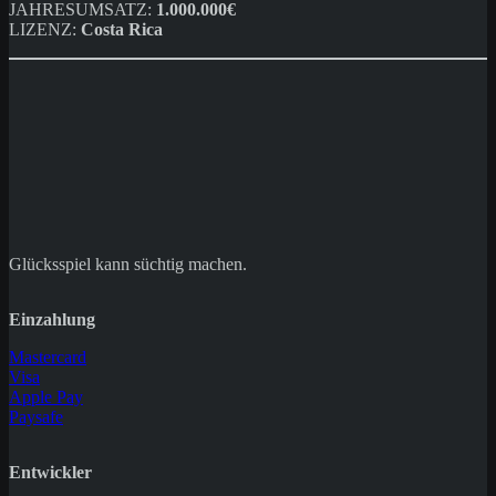
JAHRESUMSATZ:
1.000.000€
LIZENZ:
Costa Rica
Glücksspiel kann süchtig machen.
Einzahlung
Mastercard
Visa
Apple Pay
Paysafe
Entwickler