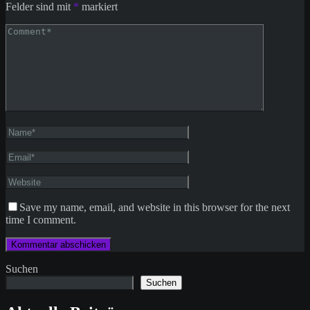
Felder sind mit
*
markiert
Save my name, email, and website in this browser for the next
time I comment.
Suchen
Suchen