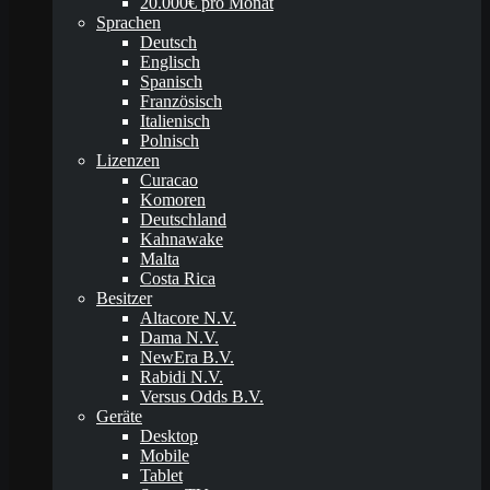
20.000€ pro Monat
Sprachen
Deutsch
Englisch
Spanisch
Französisch
Italienisch
Polnisch
Lizenzen
Curacao
Komoren
Deutschland
Kahnawake
Malta
Costa Rica
Besitzer
Altacore N.V.
Dama N.V.
NewEra B.V.
Rabidi N.V.
Versus Odds B.V.
Geräte
Desktop
Mobile
Tablet