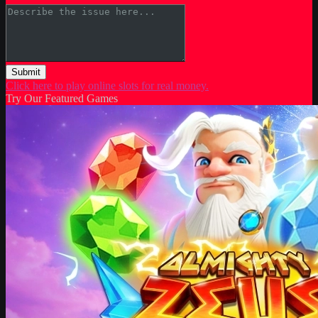
Submit
Click here to play online slots for real money.
Try Our Featured Games