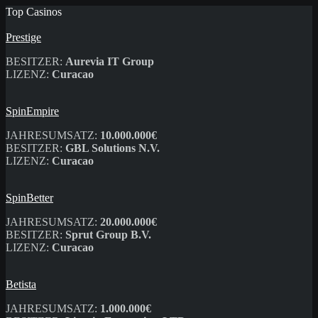
Top Casinos
Prestige
BESITZER:
Aurevia IT Group
LIZENZ:
Curacao
SpinEmpire
JAHRESUMSATZ:
10.000.000€
BESITZER:
GBL Solutions N.V.
LIZENZ:
Curacao
SpinBetter
JAHRESUMSATZ:
20.000.000€
BESITZER:
Sprut Group B.V.
LIZENZ:
Curacao
Betista
JAHRESUMSATZ:
1.000.000€