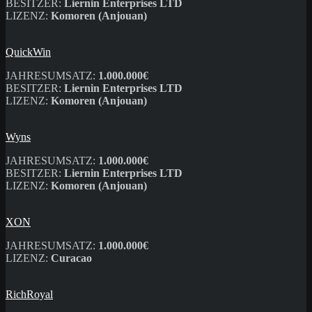
BESITZER:
Liernin Enterprises LTD
LIZENZ:
Komoren (Anjouan)
QuickWin
JAHRESUMSATZ:
1.000.000€
BESITZER:
Liernin Enterprises LTD
LIZENZ:
Komoren (Anjouan)
Wyns
JAHRESUMSATZ:
1.000.000€
BESITZER:
Liernin Enterprises LTD
LIZENZ:
Komoren (Anjouan)
XON
JAHRESUMSATZ:
1.000.000€
LIZENZ:
Curacao
RichRoyal