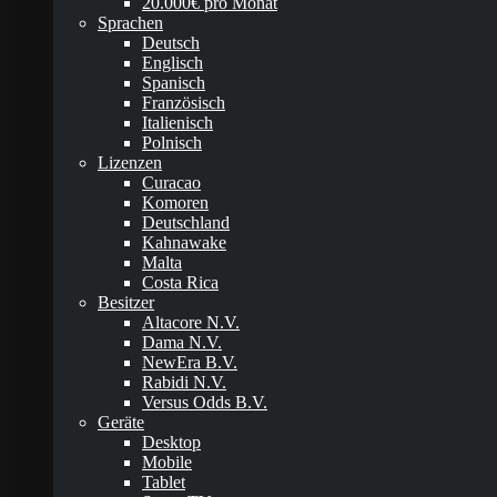
20.000€ pro Monat
Sprachen
Deutsch
Englisch
Spanisch
Französisch
Italienisch
Polnisch
Lizenzen
Curacao
Komoren
Deutschland
Kahnawake
Malta
Costa Rica
Besitzer
Altacore N.V.
Dama N.V.
NewEra B.V.
Rabidi N.V.
Versus Odds B.V.
Geräte
Desktop
Mobile
Tablet