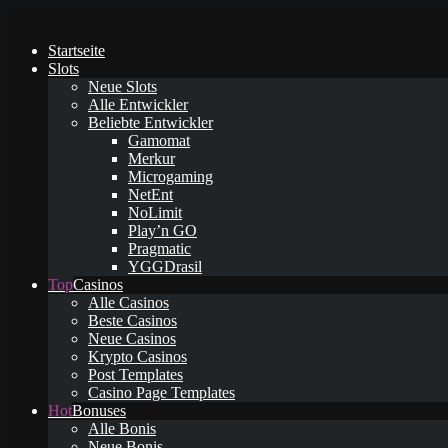
Startseite
Slots
Neue Slots
Alle Entwickler
Beliebte Entwickler
Gamomat
Merkur
Microgaming
NetEnt
NoLimit
Play’n GO
Pragmatic
YGGDrasil
Casinos
Alle Casinos
Beste Casinos
Neue Casinos
Krypto Casinos
Post Templates
Casino Page Templates
Bonuses
Alle Bonis
Neue Bonis