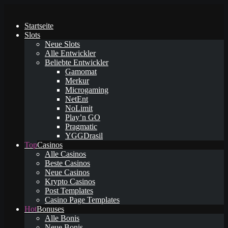
Startseite
Slots
Neue Slots
Alle Entwickler
Beliebte Entwickler
Gamomat
Merkur
Microgaming
NetEnt
NoLimit
Play’n GO
Pragmatic
YGGDrasil
Casinos
Alle Casinos
Beste Casinos
Neue Casinos
Krypto Casinos
Post Templates
Casino Page Templates
Bonuses
Alle Bonis
Neue Bonis