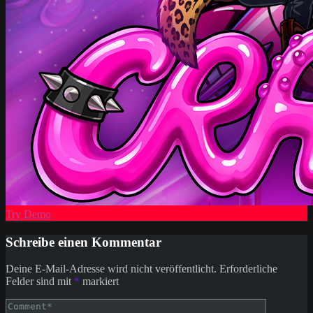
Try Demo
Schreibe einen Kommentar
Deine E-Mail-Adresse wird nicht veröffentlicht.
Erforderliche
Felder sind mit
*
markiert