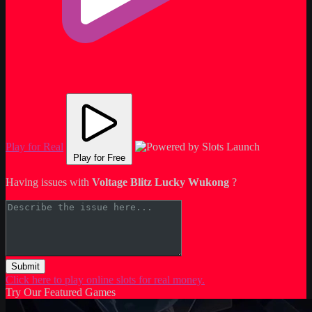
Play for Real
Play for Free
Having issues with
Voltage Blitz Lucky Wukong
?
Submit
Click here to play online slots for real money.
Try Our Featured Games