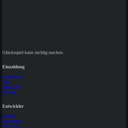
Glücksspiel kann süchtig machen.
Einzahlung
Mastercard
Visa
Apple Pay
Paysafe
Entwickler
Merkur
Novomatic
Play'n Go