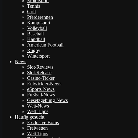
Motorsport
Tennis
Golf
Pferderennen
Kampfsport
Volleyball
Baseball
Handball
American Football
Rugby
Wintersport
News
Slot-Reviews
Slot-Release
Casino-Ticker
Entwickler-News
eSports-News
Fußball-News
Gesetzgebung-News
Wett-News
Wett-Tipps
Häufig gesucht
Exclusive Bonis
Freiwetten
Wett Tipps