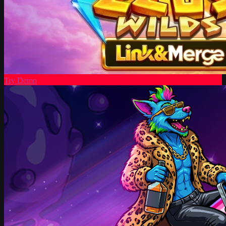
Try Demo