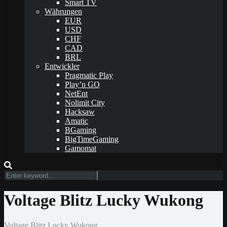
Smart TV
Währungen
EUR
USD
CHF
CAD
BRL
Entwickler
Pragmatic Play
Play’n GO
NetEnt
Nolimit City
Hacksaw
Amatic
BGaming
BigTimeGaming
Gamomat
Voltage Blitz Lucky Wukong
Voltage Blitz Lucky Wukong