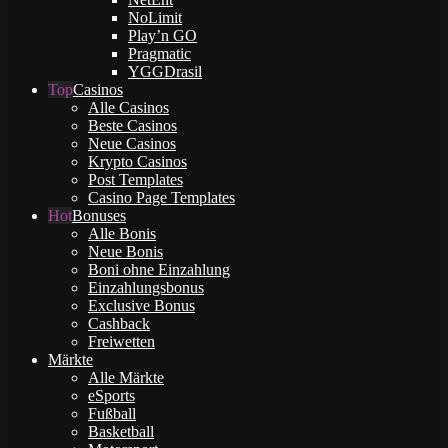
NoLimit
Play’n GO
Pragmatic
YGGDrasil
Casinos
Alle Casinos
Beste Casinos
Neue Casinos
Krypto Casinos
Post Templates
Casino Page Templates
Bonuses
Alle Bonis
Neue Bonis
Boni ohne Einzahlung
Einzahlungsbonus
Exclusive Bonus
Cashback
Freiwetten
Märkte
Alle Märkte
eSports
Fußball
Basketball