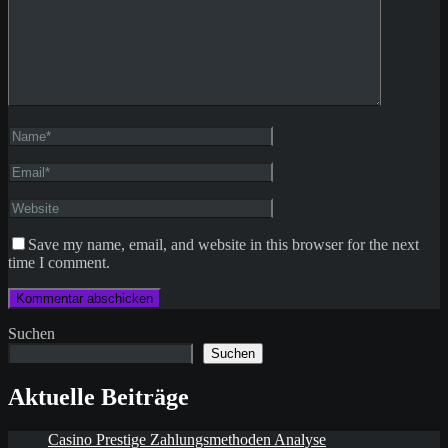
Save my name, email, and website in this browser for the next
time I comment.
Suchen
Suchen
Aktuelle Beiträge
Casino Prestige Zahlungsmethoden Analyse