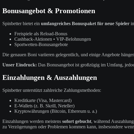
Bonusangebot & Promotionen
Spinbetter bietet ein
umfangreiches Bonuspaket für neue Spieler
in
Freispiele als Reload-Bonus
Cashback-Aktionen • VIP-Belohnungen
Sportwetten-Bonusangebote
Die genauen Boni variieren gelegentlich, und einige Angebote hänge
Unser Eindruck:
Das Bonusangebot ist großzügig im Umfang, jedoc
Einzahlungen & Auszahlungen
Spinbetter unterstützt zahlreiche Zahlungsmethoden:
Kreditkarte (Visa, Mastercard)
E-Wallets (z. B. Skrill, Neteller)
Kryptowährungen (Bitcoin, Ethereum u. a.)
Einzahlungen werden meistens
sofort gebucht
, während Auszahlung
zu Verzögerungen oder Problemen kommen kann, insbesondere wen