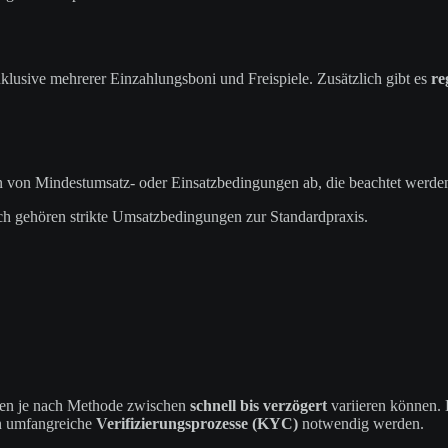
klusive mehrerer Einzahlungsboni und Freispiele. Zusätzlich gibt es
re
n von Mindestumsatz- oder Einsatzbedingungen ab, die beachtet werden
h gehören strikte Umsatzbedingungen zur Standardpraxis.
en je nach Methode zwischen
schnell bis verzögert
variieren können. 
n umfangreiche
Verifizierungsprozesse (KYC)
notwendig werden.