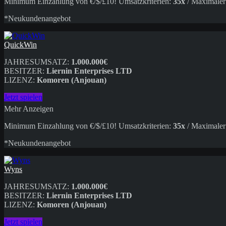
Minimum Einzahlung von €/$/£10! Umsatzkriterien:
35x
/ Maximaler
*Neukundenangebot
QuickWin
JAHRESUMSATZ:
1.000.000€
BESITZER:
Liernin Enterprises LTD
LIZENZ:
Komoren (Anjouan)
Jetzt spielen
Mehr Anzeigen
Minimum Einzahlung von €/$/£10! Umsatzkriterien:
35x
/ Maximaler
*Neukundenangebot
Wyns
JAHRESUMSATZ:
1.000.000€
BESITZER:
Liernin Enterprises LTD
LIZENZ:
Komoren (Anjouan)
Jetzt spielen