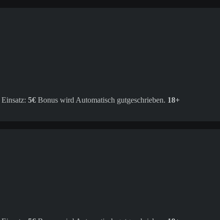
 Einsatz:
5€
Bonus wird Automatisch gutgeschrieben.
18+