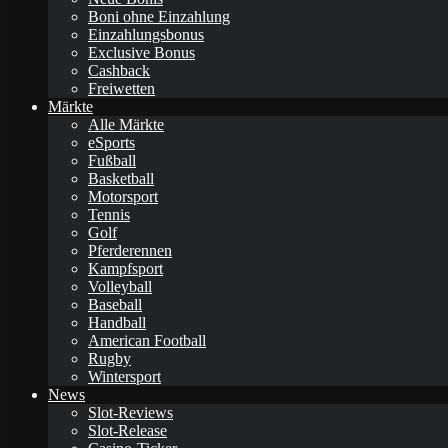
Boni ohne Einzahlung
Einzahlungsbonus
Exclusive Bonus
Cashback
Freiwetten
Märkte
Alle Märkte
eSports
Fußball
Basketball
Motorsport
Tennis
Golf
Pferderennen
Kampfsport
Volleyball
Baseball
Handball
American Football
Rugby
Wintersport
News
Slot-Reviews
Slot-Release