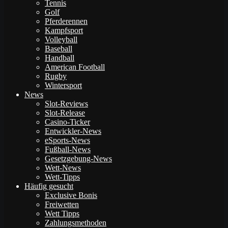
Tennis
Golf
Pferderennen
Kampfsport
Volleyball
Baseball
Handball
American Football
Rugby
Wintersport
News
Slot-Reviews
Slot-Release
Casino-Ticker
Entwickler-News
eSports-News
Fußball-News
Gesetzgebung-News
Wett-News
Wett-Tipps
Häufig gesucht
Exclusive Bonis
Freiwetten
Wett Tipps
Zahlungsmethoden