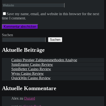
Save my name, email, and website in this browser for the next
time I comment.
Suchen
Suchen
Aktuelle Beiträge
Casino Prestige Zahlungsmethoden Analyse
SpinEmpire Casino Review
SpinBetter Casino Review
Wyns Casino Review
QuickWin Casino Review
Aktuelle Kommentare
Alex
zu
Dazard