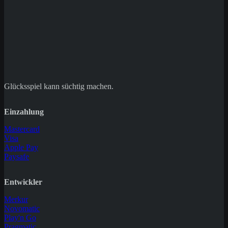
Glücksspiel kann süchtig machen.
Einzahlung
Mastercard
Visa
Apple Pay
Paysafe
Entwickler
Merkur
Novomatic
Play'n Go
Pragmatic