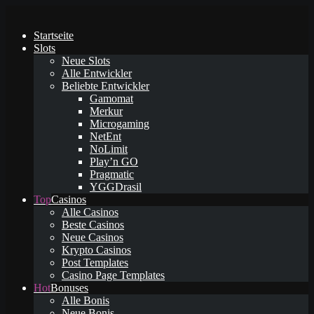
Startseite
Slots
Neue Slots
Alle Entwickler
Beliebte Entwickler
Gamomat
Merkur
Microgaming
NetEnt
NoLimit
Play’n GO
Pragmatic
YGGDrasil
Casinos
Alle Casinos
Beste Casinos
Neue Casinos
Krypto Casinos
Post Templates
Casino Page Templates
Bonuses
Alle Bonis
Neue Bonis