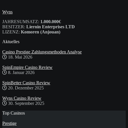
Wyns
JAHRESUMSATZ:
1.000.000€
BESITZER:
Liernin Enterprises LTD
LIZENZ:
Komoren (Anjouan)
Aktuelles
Casino Prestige Zahlungsmethoden Analyse
18. Mai 2026
SpinEmpire Casino Review
8. Januar 2026
SpinBetter Casino Review
20. Dezember 2025
Wyns Casino Review
30. September 2025
Top Casinos
Prestige