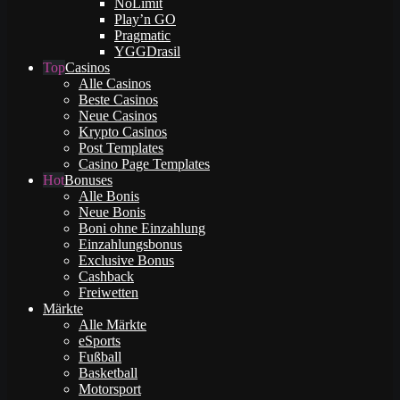
NoLimit
Play’n GO
Pragmatic
YGGDrasil
Casinos
Alle Casinos
Beste Casinos
Neue Casinos
Krypto Casinos
Post Templates
Casino Page Templates
Bonuses
Alle Bonis
Neue Bonis
Boni ohne Einzahlung
Einzahlungsbonus
Exclusive Bonus
Cashback
Freiwetten
Märkte
Alle Märkte
eSports
Fußball
Basketball
Motorsport