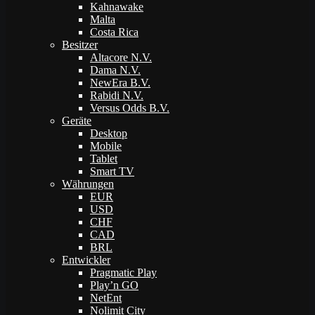
Kahnawake
Malta
Costa Rica
Besitzer
Altacore N.V.
Dama N.V.
NewEra B.V.
Rabidi N.V.
Versus Odds B.V.
Geräte
Desktop
Mobile
Tablet
Smart TV
Währungen
EUR
USD
CHF
CAD
BRL
Entwickler
Pragmatic Play
Play’n GO
NetEnt
Nolimit City