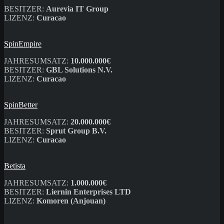
BESITZER:
Aurevia IT Group
LIZENZ:
Curacao
SpinEmpire
JAHRESUMSATZ:
10.000.000€
BESITZER:
GBL Solutions N.V.
LIZENZ:
Curacao
SpinBetter
JAHRESUMSATZ:
20.000.000€
BESITZER:
Sprut Group B.V.
LIZENZ:
Curacao
Betista
JAHRESUMSATZ:
1.000.000€
BESITZER:
Liernin Enterprises LTD
LIZENZ:
Komoren (Anjouan)