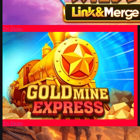
Try Demo
Try Demo