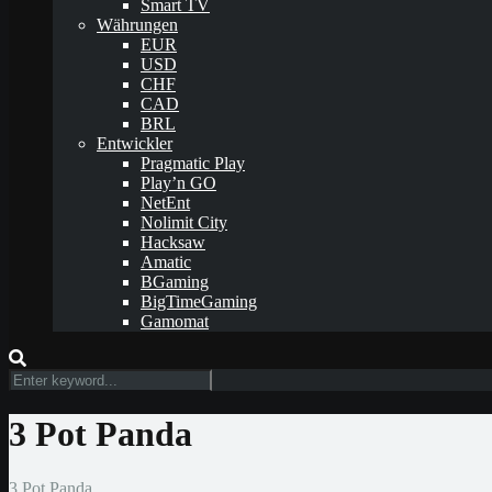
Smart TV
Währungen
EUR
USD
CHF
CAD
BRL
Entwickler
Pragmatic Play
Play’n GO
NetEnt
Nolimit City
Hacksaw
Amatic
BGaming
BigTimeGaming
Gamomat
3 Pot Panda
3 Pot Panda