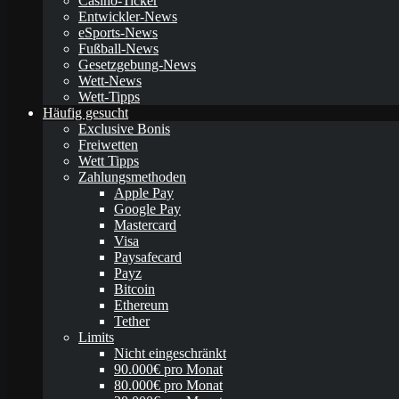
Casino-Ticker
Entwickler-News
eSports-News
Fußball-News
Gesetzgebung-News
Wett-News
Wett-Tipps
Häufig gesucht
Exclusive Bonis
Freiwetten
Wett Tipps
Zahlungsmethoden
Apple Pay
Google Pay
Mastercard
Visa
Paysafecard
Payz
Bitcoin
Ethereum
Tether
Limits
Nicht eingeschränkt
90.000€ pro Monat
80.000€ pro Monat