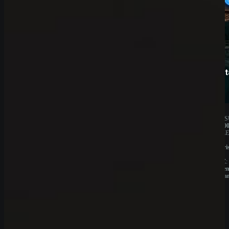
SpinBetter
Betist
JAHRESUMSATZ:
JAHRES
20.000.000€
1.000.00
BESITZER:
BESITZE
Sprut
Liernin
Group
Enterpri
B.V.
LTD
LIZENZ:
LIZENZ:
Curacao
Komore
(Anjoua