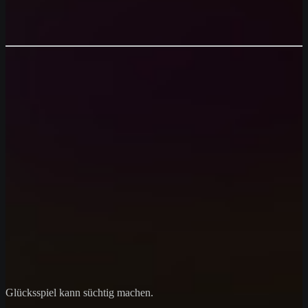
Glücksspiel kann süchtig machen.