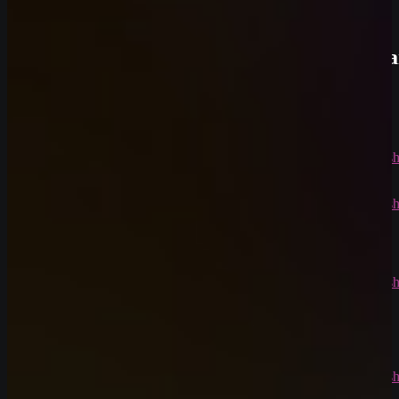
Aktuelle
Kommenta
Alex
zu
Dazard
rami
zu
Click here to play online slots for real money.
CryptoRus
Rate Game
(
0
Votes)
Jens
zu
CryptoRush
200% bis
zu 2.500€
Silizi
zu
CryptoRush
200% bis
zu 2.500€
Robert99
zu
CryptoRush
200% bis