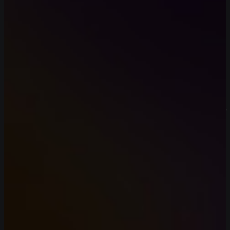
Aktuelle
Beiträge
Casino
Prestige
Zahlungs
methoden
Analyse
SpinEmpir
e Casino
Review
SpinBetter
Casino
Review
Wyns
Casino
Review
QuickWin
Casino
Review