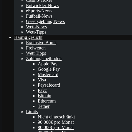
Casino-Ticker
Entwickler-News
eSports-News
Fußball-News
Gesetzgebung-News
Wett-News
Wett-Tipps
Häufig gesucht
Exclusive Bonis
Freiwetten
Wett Tipps
Zahlungsmethoden
Apple Pay
Google Pay
Mastercard
Visa
Paysafecard
Payz
Bitcoin
Ethereum
Tether
Limits
Nicht eingeschränkt
90.000€ pro Monat
80.000€ pro Monat