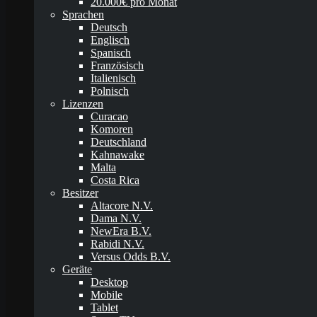
20.000€ pro Monat
Sprachen
Deutsch
Englisch
Spanisch
Französisch
Italienisch
Polnisch
Lizenzen
Curacao
Komoren
Deutschland
Kahnawake
Malta
Costa Rica
Besitzer
Altacore N.V.
Dama N.V.
NewEra B.V.
Rabidi N.V.
Versus Odds B.V.
Geräte
Desktop
Mobile
Tablet