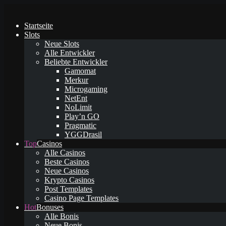
Startseite
Slots
Neue Slots
Alle Entwickler
Beliebte Entwickler
Gamomat
Merkur
Microgaming
NetEnt
NoLimit
Play’n GO
Pragmatic
YGGDrasil
Casinos
Alle Casinos
Beste Casinos
Neue Casinos
Krypto Casinos
Post Templates
Casino Page Templates
Bonuses
Alle Bonis
Neue Bonis