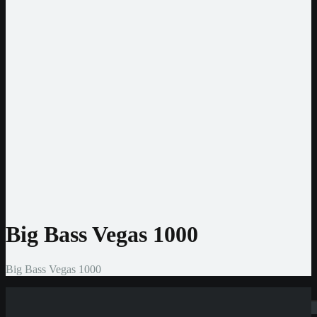
Währungen
EUR
USD
CHF
CAD
BRL
Entwickler
Pragmatic Play
Play’n GO
NetEnt
Nolimit City
Hacksaw
Amatic
BGaming
BigTimeGaming
Gamomat
Big Bass Vegas 1000
Big Bass Vegas 1000
Suchen