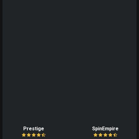
Save my name, email, and website in this
browser for the next time I comment.
Prestige
SpinEmpire