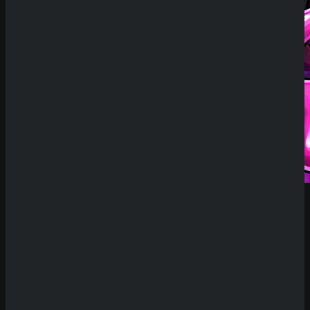
Try Demo
Schreibe einen Kommentar
Deine E-Mail-Adresse wird nicht veröffentlicht.
Erforderliche Felder sind mit
*
markiert