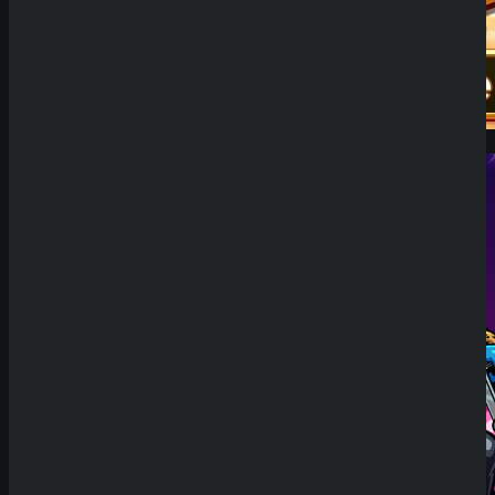
Try Demo