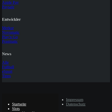
Apple Pay
Paysafe
Entwickler
Merkur
Novomatic
Play'n Go
Pragmatic
News
Alle
Fußball
eSport
Tipps
© Copyright 2025
Impressum
Startseite
Datenschutz
Slots