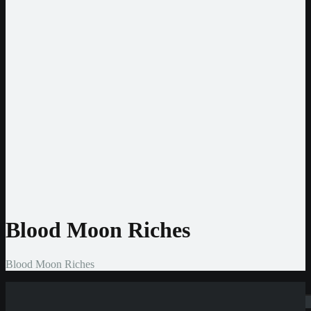
Währungen
EUR
USD
CHF
CAD
BRL
Entwickler
Pragmatic Play
Play’n GO
NetEnt
Nolimit City
Hacksaw
Amatic
BGaming
BigTimeGaming
Gamomat
Blood Moon Riches
Blood Moon Riches
Suchen