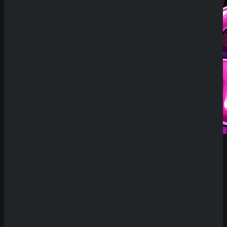
Try Demo
Schreibe einen Kommentar
Deine E-Mail-Adresse wird nicht
veröffentlicht.
Erforderliche Felder sind mit
*
markiert