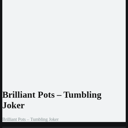
Währungen
EUR
USD
CHF
CAD
BRL
Entwickler
Pragmatic Play
Play’n GO
NetEnt
Nolimit City
Hacksaw
Amatic
BGaming
BigTimeGaming
Gamomat
Brilliant Pots – Tumbling
Joker
Brilliant Pots – Tumbling Joker