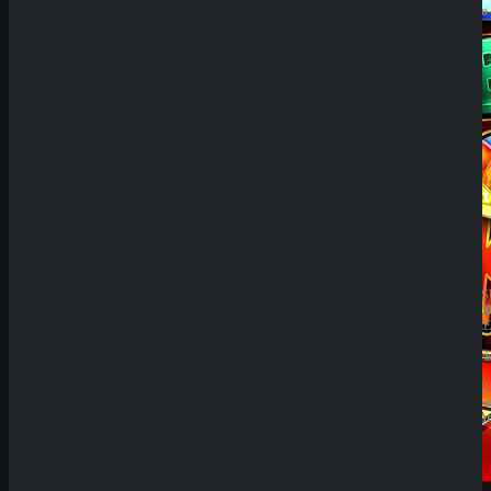
Curacao
SpinBetter
Betist
JAHRESUMSATZ:
JAHRES
20.000.000€
1.000.00
BESITZER:
BESITZE
Sprut
Liernin
Group
Enterpri
B.V.
LTD
LIZENZ:
LIZENZ:
Curacao
Komore
(Anjoua