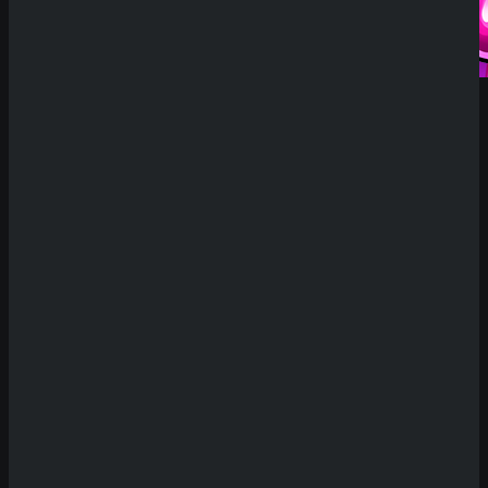
Try Demo
Schreibe einen Kommentar
Deine E-Mail-Adresse wird nicht veröffentlicht.
Erforderliche Felder sind mit
*
markiert