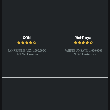
XON
RichRoyal
JAHRESUMSATZ:
1.000.000€
JAHRESUMSATZ:
1.000.000€
LIZENZ:
Curacao
LIZENZ:
Costa Rica