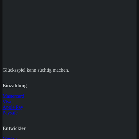
Glücksspiel kann süchtig machen.
Einzahlung
Mastercard
Visa
Apple Pay
Paysafe
Entwickler
Merkur