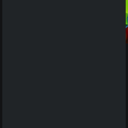
Try Demo
Schreibe einen Kommentar
Deine E-Mail-Adresse wird nicht veröffentlicht.
Erforderliche Felder sind mit
*
markiert