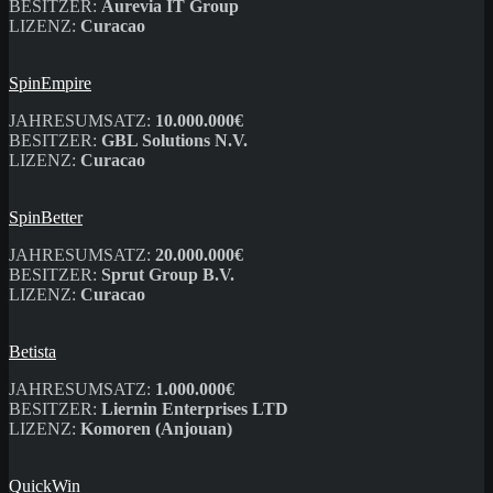
BESITZER:
Aurevia IT Group
LIZENZ:
Curacao
SpinEmpire
JAHRESUMSATZ:
10.000.000€
BESITZER:
GBL Solutions N.V.
LIZENZ:
Curacao
SpinBetter
JAHRESUMSATZ:
20.000.000€
BESITZER:
Sprut Group B.V.
LIZENZ:
Curacao
Betista
JAHRESUMSATZ:
1.000.000€
BESITZER:
Liernin Enterprises LTD
LIZENZ:
Komoren (Anjouan)
QuickWin