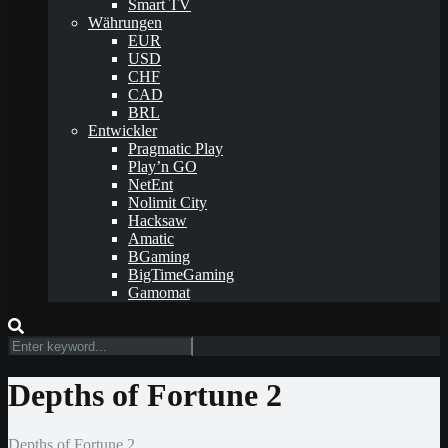
Smart TV
Währungen
EUR
USD
CHF
CAD
BRL
Entwickler
Pragmatic Play
Play’n GO
NetEnt
Nolimit City
Hacksaw
Amatic
BGaming
BigTimeGaming
Gamomat
Depths of Fortune 2
Depths of Fortune 2