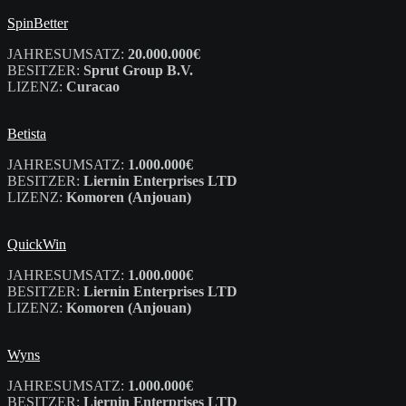
SpinBetter
JAHRESUMSATZ:
20.000.000€
BESITZER:
Sprut Group B.V.
LIZENZ:
Curacao
Betista
JAHRESUMSATZ:
1.000.000€
BESITZER:
Liernin Enterprises LTD
LIZENZ:
Komoren (Anjouan)
QuickWin
JAHRESUMSATZ:
1.000.000€
BESITZER:
Liernin Enterprises LTD
LIZENZ:
Komoren (Anjouan)
Wyns
JAHRESUMSATZ:
1.000.000€
BESITZER:
Liernin Enterprises LTD