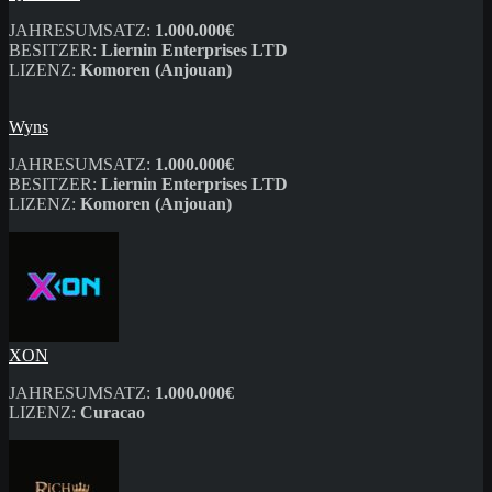
JAHRESUMSATZ:
1.000.000€
BESITZER:
Liernin Enterprises LTD
LIZENZ:
Komoren (Anjouan)
Wyns
JAHRESUMSATZ:
1.000.000€
BESITZER:
Liernin Enterprises LTD
LIZENZ:
Komoren (Anjouan)
XON
JAHRESUMSATZ:
1.000.000€
LIZENZ:
Curacao