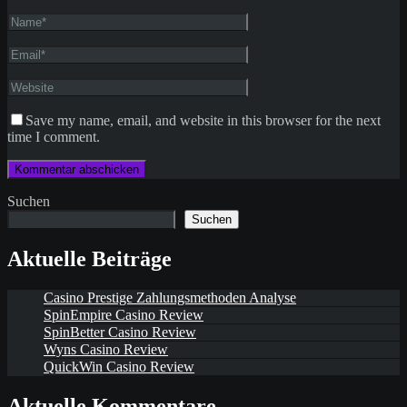
Save my name, email, and website in this browser for the next
time I comment.
Suchen
Suchen
Aktuelle Beiträge
Casino Prestige Zahlungsmethoden Analyse
SpinEmpire Casino Review
SpinBetter Casino Review
Wyns Casino Review
QuickWin Casino Review
Aktuelle Kommentare