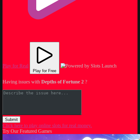
Play for Real
Play for Free
Having issues with
Depths of Fortune 2
?
Submit
Click here to play online slots for real money.
Try Our Featured Games