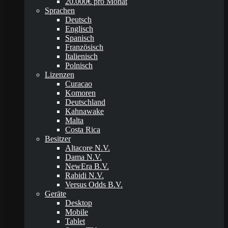
20.000€ pro Monat
Sprachen
Deutsch
Englisch
Spanisch
Französisch
Italienisch
Polnisch
Lizenzen
Curacao
Komoren
Deutschland
Kahnawake
Malta
Costa Rica
Besitzer
Altacore N.V.
Dama N.V.
NewEra B.V.
Rabidi N.V.
Versus Odds B.V.
Geräte
Desktop
Mobile
Tablet