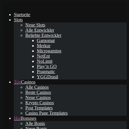
Startseite
Slots
Neue Slots
Alle Entwickler
Beliebte Entwickler
Gamomat
Merkur
Microgaming
NetEnt
NoLimit
Play’n GO
Pragmatic
YGGDrasil
Casinos
Alle Casinos
Beste Casinos
Neue Casinos
Krypto Casinos
Post Templates
Casino Page Templates
Bonuses
Alle Bonis
Neue Bonis