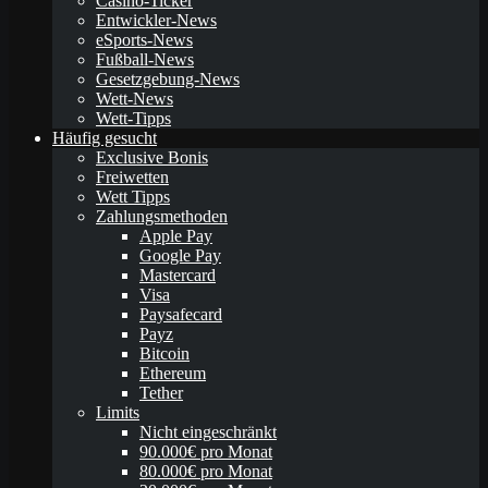
Casino-Ticker
Entwickler-News
eSports-News
Fußball-News
Gesetzgebung-News
Wett-News
Wett-Tipps
Häufig gesucht
Exclusive Bonis
Freiwetten
Wett Tipps
Zahlungsmethoden
Apple Pay
Google Pay
Mastercard
Visa
Paysafecard
Payz
Bitcoin
Ethereum
Tether
Limits
Nicht eingeschränkt
90.000€ pro Monat
80.000€ pro Monat