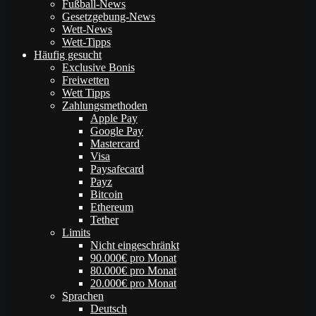
Fußball-News
Gesetzgebung-News
Wett-News
Wett-Tipps
Häufig gesucht
Exclusive Bonis
Freiwetten
Wett Tipps
Zahlungsmethoden
Apple Pay
Google Pay
Mastercard
Visa
Paysafecard
Payz
Bitcoin
Ethereum
Tether
Limits
Nicht eingeschränkt
90.000€ pro Monat
80.000€ pro Monat
20.000€ pro Monat
Sprachen
Deutsch