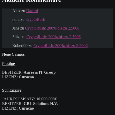
Alex
zu
Dazard
rami
zu
CryptoRush
Jens
zu
CryptoRush: 200% bis zu 2.500€
Silizi
zu
CryptoRush: 200% bis zu 2.500€
Robert99
zu
CryptoRush: 200% bis zu 2.500€
Neue Casinos
Prestige
BESITZER:
Aurevia IT Group
LIZENZ:
Curacao
SpinEmpire
JAHRESUMSATZ:
10.000.000€
BESITZER:
GBL Solutions N.V.
LIZENZ:
Curacao