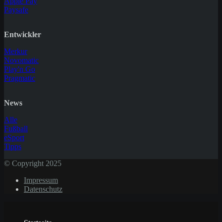
Apple Pay
Paysafe
Entwickler
Merkur
Novomatic
Play'n Go
Pragmatic
News
Alle
Fußball
eSport
Tipps
© Copyright 2025
Impressum
Datenschutz