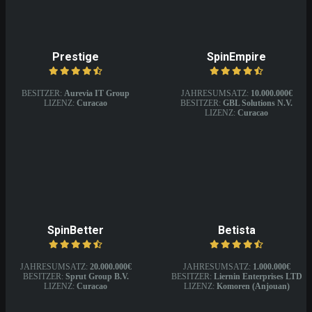
Prestige
SpinEmpire
BESITZER:
Aurevia IT Group
JAHRESUMSATZ:
10.000.000€
LIZENZ:
Curacao
BESITZER:
GBL Solutions N.V.
LIZENZ:
Curacao
SpinBetter
Betista
JAHRESUMSATZ:
20.000.000€
JAHRESUMSATZ:
1.000.000€
BESITZER:
Sprut Group B.V.
BESITZER:
Liernin Enterprises LTD
LIZENZ:
Curacao
LIZENZ:
Komoren (Anjouan)