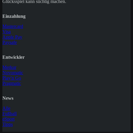
Glücksspiel kann süchtig machen.
Einzahlung
Mastercard
Visa
Apple Pay
Paysafe
Entwickler
Merkur
Novomatic
Play'n Go
Pragmatic
News
Alle
Fußball
eSport
Tipps