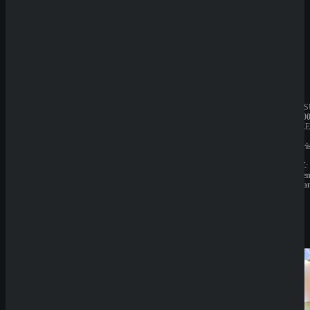
QuickWin
Wyns
Play for Real
Play for Free
JAHRESUMSATZ:
JAHRES
1.000.000€
1.000.00
BESITZER:
BESITZE
Having issues with
Dice
?
Liernin
Liernin
Enterprises
Enterpri
LTD
LTD
LIZENZ:
LIZENZ:
Komoren
Komore
(Anjouan)
(Anjoua
Submit
Click here to play online slots for real money.
Try Our Featured Games
Aktuelles
Casino Prestige
Zahlungsmethoden
Analyse
18. Mai 2026