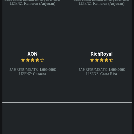
LIZENZ:
Komoren (Anjouan)
LIZENZ:
Komoren (Anjouan)
XON
RichRoyal
JAHRESUMSATZ:
1.000.000€
JAHRESUMSATZ:
1.000.000€
LIZENZ:
Curacao
LIZENZ:
Costa Rica