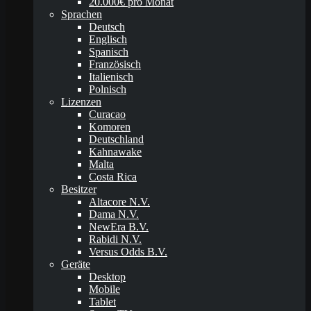
20.000€ pro Monat
Sprachen
Deutsch
Englisch
Spanisch
Französisch
Italienisch
Polnisch
Lizenzen
Curacao
Komoren
Deutschland
Kahnawake
Malta
Costa Rica
Besitzer
Altacore N.V.
Dama N.V.
NewEra B.V.
Rabidi N.V.
Versus Odds B.V.
Geräte
Desktop
Mobile
Tablet