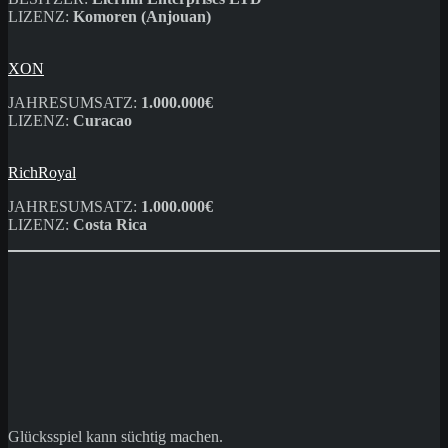
LIZENZ:
Komoren (Anjouan)
XON
JAHRESUMSATZ:
1.000.000€
LIZENZ:
Curacao
RichRoyal
JAHRESUMSATZ:
1.000.000€
LIZENZ:
Costa Rica
Glücksspiel kann süchtig machen.