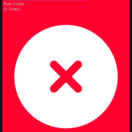
Rate Game
(
0
Votes)