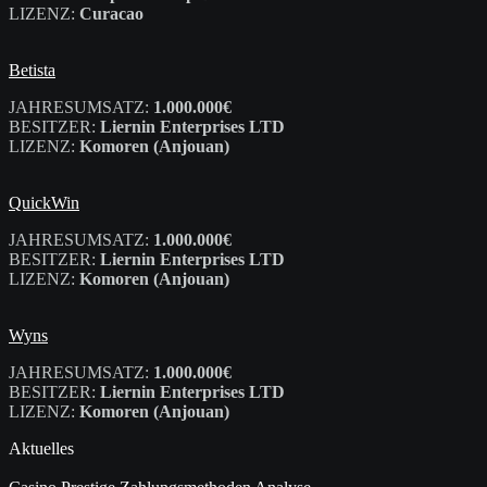
LIZENZ:
Curacao
Betista
JAHRESUMSATZ:
1.000.000€
BESITZER:
Liernin Enterprises LTD
LIZENZ:
Komoren (Anjouan)
QuickWin
JAHRESUMSATZ:
1.000.000€
BESITZER:
Liernin Enterprises LTD
LIZENZ:
Komoren (Anjouan)
Wyns
JAHRESUMSATZ:
1.000.000€
BESITZER:
Liernin Enterprises LTD
LIZENZ:
Komoren (Anjouan)
Aktuelles