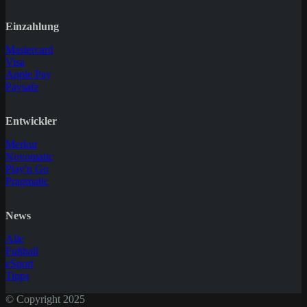
Einzahlung
Mastercard
Visa
Apple Pay
Paysafe
Entwickler
Merkur
Novomatic
Play'n Go
Pragmatic
News
Alle
Fußball
eSport
Tipps
© Copyright 2025