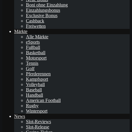
Boni ohne Einzahlung
Einzahlungsbonus
Exclusive Bonus
Cashback
Freiwetten
Märkte
Alle Märkte
eSports
Fußball
Basketball
Motorsport
Tennis
Golf
Pferderennen
Kampfsport
Volleyball
Baseball
Handball
American Football
Rugby
Wintersport
News
Slot-Reviews
Slot-Release