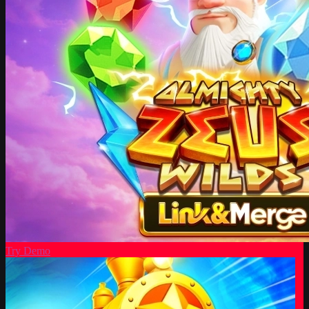
Try Demo