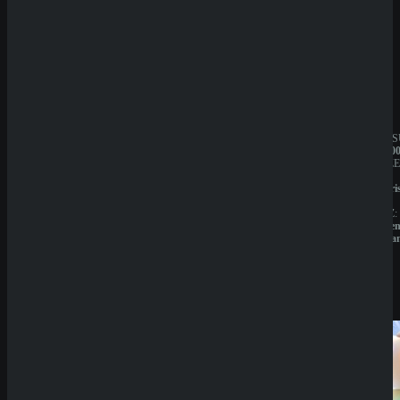
QuickWin
Wyns
Play for Real
Play for Free
JAHRESUMSATZ:
JAHRES
1.000.000€
1.000.00
BESITZER:
BESITZE
Having issues with
Football XXL
?
Liernin
Liernin
Enterprises
Enterpri
LTD
LTD
LIZENZ:
LIZENZ:
Komoren
Komore
(Anjouan)
(Anjoua
Submit
Click here to play online slots for real money.
Try Our Featured Games
Aktuelles
Casino Prestige
Zahlungsmethoden
Analyse
18. Mai 2026