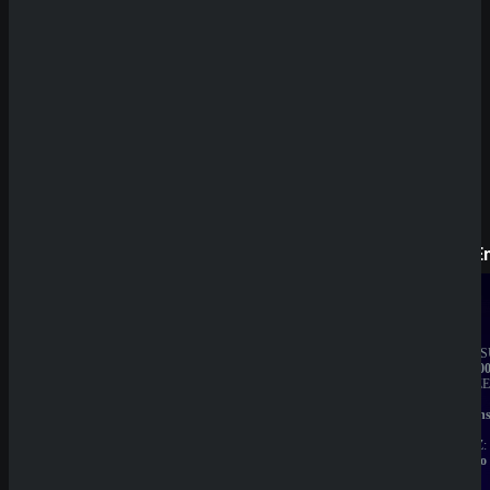
zu 2.500€
Neue Casinos
Prestige
SpinE
BESITZER:
JAHRES
Aurevia
10.000.0
IT
BESITZE
Group
GBL
LIZENZ:
Solution
Curacao
N.V.
LIZENZ:
Curacao