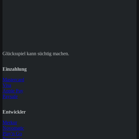
Glücksspiel kann süchtig machen.
Einzahlung
Mastercard
Visa
Apple Pay
Paysafe
Entwickler
Merkur
Novomatic
Play'n Go