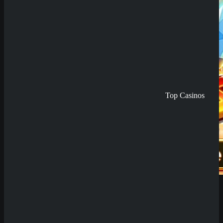
SpinEmpire Casino
Review
8. Januar 2026
SpinBetter Casino
Review
20. Dezember
2025
Wyns Casino Revie
30. September
2025
Top Casinos
Try Demo