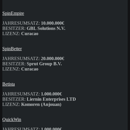
SpinEmpire
JAHRESUMSATZ:
10.000.000€
BESITZER:
GBL Solutions N.V.
LIZENZ:
Curacao
SpinBetter
JAHRESUMSATZ:
20.000.000€
BESITZER:
Sprut Group B.V.
LIZENZ:
Curacao
Betista
JAHRESUMSATZ:
1.000.000€
BESITZER:
Liernin Enterprises LTD
LIZENZ:
Komoren (Anjouan)
QuickWin
JAHRESUMSATZ:
1.000.000€