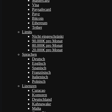
Mastercard
Visa
Paysafecard
Payz
Bitcoin
Ethereum
Tether
Limits
Nicht eingeschränkt
90.000€ pro Monat
80.000€ pro Monat
20.000€ pro Monat
Sprachen
Deutsch
Englisch
Spanisch
Französisch
Italienisch
Polnisch
Lizenzen
Curacao
Komoren
Deutschland
Kahnawake
Malta