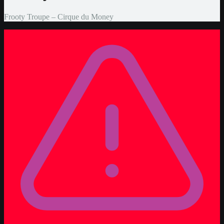
Frooty Troupe – Cirque du Money