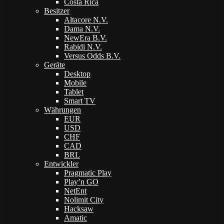
Costa Rica
Besitzer
Altacore N.V.
Dama N.V.
NewEra B.V.
Rabidi N.V.
Versus Odds B.V.
Geräte
Desktop
Mobile
Tablet
Smart TV
Währungen
EUR
USD
CHF
CAD
BRL
Entwickler
Pragmatic Play
Play’n GO
NetEnt
Nolimit City
Hacksaw
Amatic