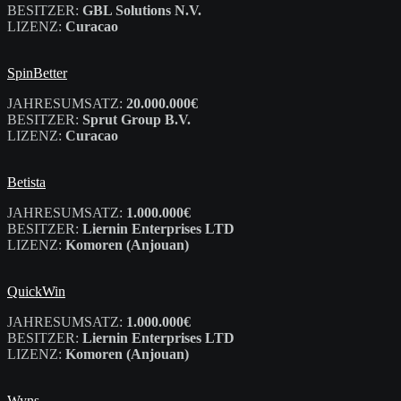
BESITZER:
GBL Solutions N.V.
LIZENZ:
Curacao
SpinBetter
JAHRESUMSATZ:
20.000.000€
BESITZER:
Sprut Group B.V.
LIZENZ:
Curacao
Betista
JAHRESUMSATZ:
1.000.000€
BESITZER:
Liernin Enterprises LTD
LIZENZ:
Komoren (Anjouan)
QuickWin
JAHRESUMSATZ:
1.000.000€
BESITZER:
Liernin Enterprises LTD
LIZENZ:
Komoren (Anjouan)
Wyns