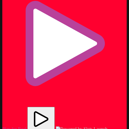
Play for Real