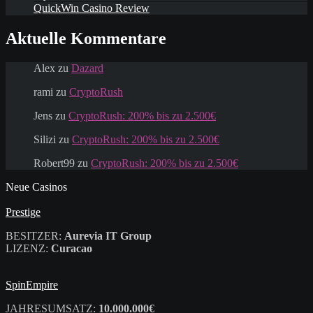
QuickWin Casino Review
Aktuelle Kommentare
Alex
zu
Dazard
rami
zu
CryptoRush
Jens
zu
CryptoRush: 200% bis zu 2.500€
Silizi
zu
CryptoRush: 200% bis zu 2.500€
Robert99
zu
CryptoRush: 200% bis zu 2.500€
Neue Casinos
Prestige
BESITZER:
Aurevia IT Group
LIZENZ:
Curacao
SpinEmpire
JAHRESUMSATZ:
10.000.000€