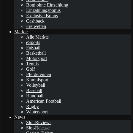
Boni ohne Einzahlung
Einzahlungsbonus
Exclusive Bonus
Cashback
Freiwetten
Märkte
Alle Märkte
eSports
Fußball
Basketball
Motorsport
Tennis
Golf
Pferderennen
Kampfsport
Volleyball
Baseball
Handball
American Football
Rugby
Wintersport
News
Slot-Reviews
Slot-Release