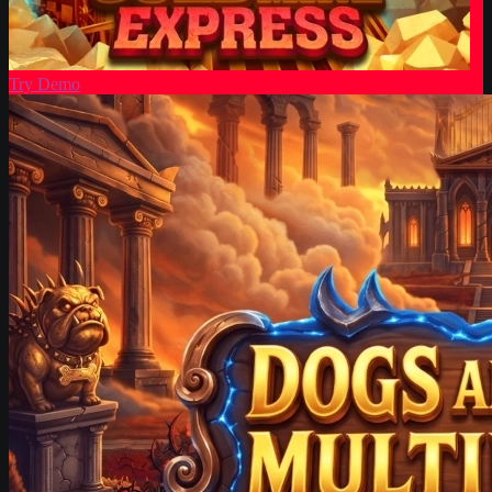
Try Demo