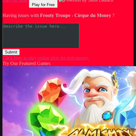
Play for Free
Having issues with
Frooty Troupe - Cirque du Money
?
Submit
Click here to play online slots for real money.
Try Our Featured Games