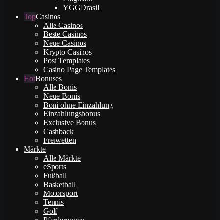
YGGDrasil
Casinos
Alle Casinos
Beste Casinos
Neue Casinos
Krypto Casinos
Post Templates
Casino Page Templates
Bonuses
Alle Bonis
Neue Bonis
Boni ohne Einzahlung
Einzahlungsbonus
Exclusive Bonus
Cashback
Freiwetten
Märkte
Alle Märkte
eSports
Fußball
Basketball
Motorsport
Tennis
Golf
Pferderennen