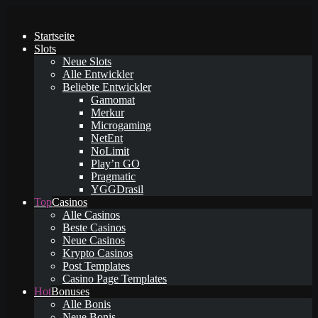
Startseite
Slots
Neue Slots
Alle Entwickler
Beliebte Entwickler
Gamomat
Merkur
Microgaming
NetEnt
NoLimit
Play’n GO
Pragmatic
YGGDrasil
Casinos
Alle Casinos
Beste Casinos
Neue Casinos
Krypto Casinos
Post Templates
Casino Page Templates
Bonuses
Alle Bonis
Neue Bonis