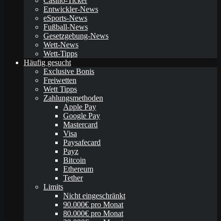
Casino-Ticker
Entwickler-News
eSports-News
Fußball-News
Gesetzgebung-News
Wett-News
Wett-Tipps
Häufig gesucht
Exclusive Bonis
Freiwetten
Wett Tipps
Zahlungsmethoden
Apple Pay
Google Pay
Mastercard
Visa
Paysafecard
Payz
Bitcoin
Ethereum
Tether
Limits
Nicht eingeschränkt
90.000€ pro Monat
80.000€ pro Monat