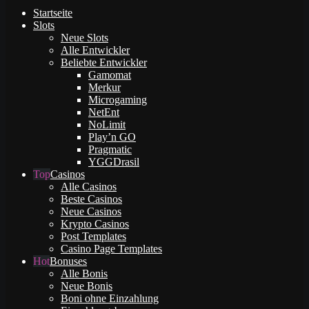
Startseite
Slots
Neue Slots
Alle Entwickler
Beliebte Entwickler
Gamomat
Merkur
Microgaming
NetEnt
NoLimit
Play’n GO
Pragmatic
YGGDrasil
Casinos
Alle Casinos
Beste Casinos
Neue Casinos
Krypto Casinos
Post Templates
Casino Page Templates
Bonuses
Alle Bonis
Neue Bonis
Boni ohne Einzahlung