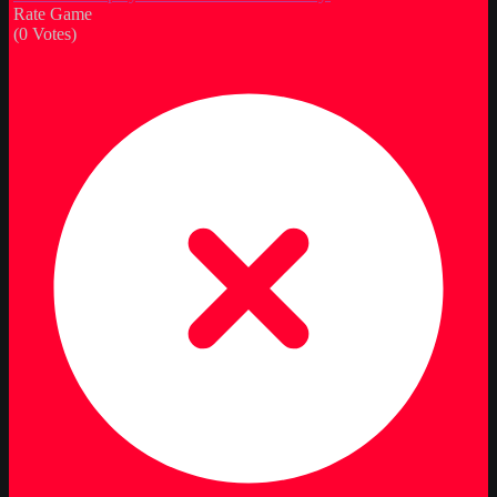
Rate Game
(
0
Votes)