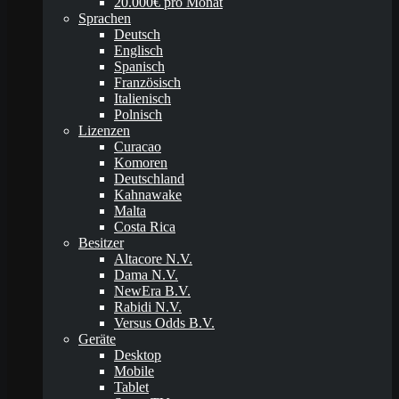
20.000€ pro Monat
Sprachen
Deutsch
Englisch
Spanisch
Französisch
Italienisch
Polnisch
Lizenzen
Curacao
Komoren
Deutschland
Kahnawake
Malta
Costa Rica
Besitzer
Altacore N.V.
Dama N.V.
NewEra B.V.
Rabidi N.V.
Versus Odds B.V.
Geräte
Desktop
Mobile
Tablet