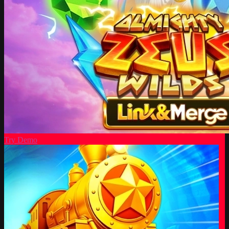
Try Demo