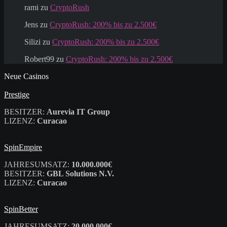
rami
zu
CryptoRush
Jens
zu
CryptoRush: 200% bis zu 2.500€
Silizi
zu
CryptoRush: 200% bis zu 2.500€
Robert99
zu
CryptoRush: 200% bis zu 2.500€
Neue Casinos
Prestige
BESITZER:
Aurevia IT Group
LIZENZ:
Curacao
SpinEmpire
JAHRESUMSATZ:
10.000.000€
BESITZER:
GBL Solutions N.V.
LIZENZ:
Curacao
SpinBetter
JAHRESUMSATZ:
20.000.000€