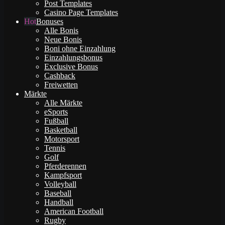
Post Templates
Casino Page Templates
Bonuses
Alle Bonis
Neue Bonis
Boni ohne Einzahlung
Einzahlungsbonus
Exclusive Bonus
Cashback
Freiwetten
Märkte
Alle Märkte
eSports
Fußball
Basketball
Motorsport
Tennis
Golf
Pferderennen
Kampfsport
Volleyball
Baseball
Handball
American Football
Rugby