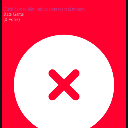
Click here to play online slots for real money.
Rate Game
(
0
Votes)