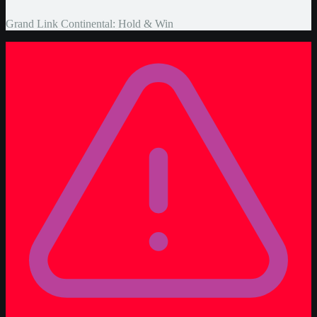
Grand Link Continental: Hold & Win