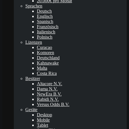
20.000€ pro Monat
Sprachen
Deutsch
Englisch
Spanisch
Französisch
Italienisch
Polnisch
Lizenzen
Curacao
Komoren
Deutschland
Kahnawake
Malta
Costa Rica
Besitzer
Altacore N.V.
Dama N.V.
NewEra B.V.
Rabidi N.V.
Versus Odds B.V.
Geräte
Desktop
Mobile
Tablet