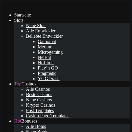
Startseite
Slots
Neue Slots
Alle Entwickler
Beliebte Entwickler
Gamomat
Merkur
Microgaming
NetEnt
NoLimit
Play’n GO
Pragmatic
YGGDrasil
Casinos
Alle Casinos
Beste Casinos
Neue Casinos
Krypto Casinos
Post Templates
Casino Page Templates
Bonuses
Alle Bonis
Neue Bonis