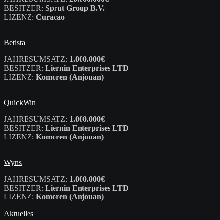
BESITZER:
Sprut Group B.V.
LIZENZ:
Curacao
Betista
JAHRESUMSATZ:
1.000.000€
BESITZER:
Liernin Enterprises LTD
LIZENZ:
Komoren (Anjouan)
QuickWin
JAHRESUMSATZ:
1.000.000€
BESITZER:
Liernin Enterprises LTD
LIZENZ:
Komoren (Anjouan)
Wyns
JAHRESUMSATZ:
1.000.000€
BESITZER:
Liernin Enterprises LTD
LIZENZ:
Komoren (Anjouan)
Aktuelles