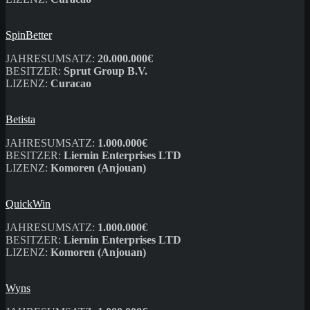
SpinBetter
JAHRESUMSATZ:
20.000.000€
BESITZER:
Sprut Group B.V.
LIZENZ:
Curacao
Betista
JAHRESUMSATZ:
1.000.000€
BESITZER:
Liernin Enterprises LTD
LIZENZ:
Komoren (Anjouan)
QuickWin
JAHRESUMSATZ:
1.000.000€
BESITZER:
Liernin Enterprises LTD
LIZENZ:
Komoren (Anjouan)
Wyns