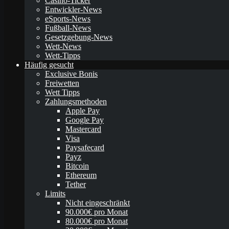
Casino-Ticker
Entwickler-News
eSports-News
Fußball-News
Gesetzgebung-News
Wett-News
Wett-Tipps
Häufig gesucht
Exclusive Bonis
Freiwetten
Wett Tipps
Zahlungsmethoden
Apple Pay
Google Pay
Mastercard
Visa
Paysafecard
Payz
Bitcoin
Ethereum
Tether
Limits
Nicht eingeschränkt
90.000€ pro Monat
80.000€ pro Monat