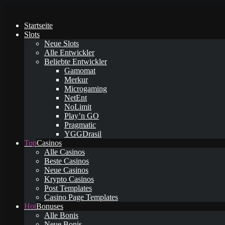
Startseite
Slots
Neue Slots
Alle Entwickler
Beliebte Entwickler
Gamomat
Merkur
Microgaming
NetEnt
NoLimit
Play’n GO
Pragmatic
YGGDrasil
Casinos
Alle Casinos
Beste Casinos
Neue Casinos
Krypto Casinos
Post Templates
Casino Page Templates
Bonuses
Alle Bonis
Neue Bonis