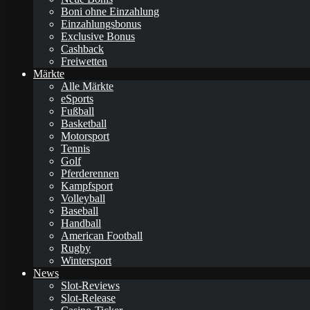
Boni ohne Einzahlung
Einzahlungsbonus
Exclusive Bonus
Cashback
Freiwetten
Märkte
Alle Märkte
eSports
Fußball
Basketball
Motorsport
Tennis
Golf
Pferderennen
Kampfsport
Volleyball
Baseball
Handball
American Football
Rugby
Wintersport
News
Slot-Reviews
Slot-Release