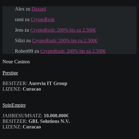
Alex
zu
Dazard
rami
zu
CryptoRush
Jens
zu
CryptoRush: 200% bis zu 2.500€
Silizi
zu
CryptoRush: 200% bis zu 2.500€
Robert99
zu
CryptoRush: 200% bis zu 2.500€
Neue Casinos
Prestige
BESITZER:
Aurevia IT Group
LIZENZ:
Curacao
SpinEmpire
JAHRESUMSATZ:
10.000.000€
BESITZER:
GBL Solutions N.V.
LIZENZ:
Curacao