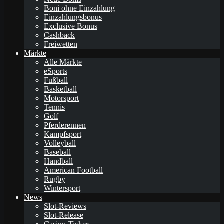
Boni ohne Einzahlung
Einzahlungsbonus
Exclusive Bonus
Cashback
Freiwetten
Märkte
Alle Märkte
eSports
Fußball
Basketball
Motorsport
Tennis
Golf
Pferderennen
Kampfsport
Volleyball
Baseball
Handball
American Football
Rugby
Wintersport
News
Slot-Reviews
Slot-Release