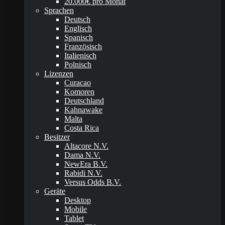
20.000€ pro Monat
Sprachen
Deutsch
Englisch
Spanisch
Französisch
Italienisch
Polnisch
Lizenzen
Curacao
Komoren
Deutschland
Kahnawake
Malta
Costa Rica
Besitzer
Altacore N.V.
Dama N.V.
NewEra B.V.
Rabidi N.V.
Versus Odds B.V.
Geräte
Desktop
Mobile
Tablet