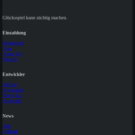
Glücksspiel kann süchtig machen.
Einzahlung
Mastercard
Visa
Apple Pay
Paysafe
Entwickler
Merkur
Novomatic
Play'n Go
Pragmatic
News
Alle
Fußball