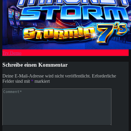
Try Demo
Schreibe einen Kommentar
Deine E-Mail-Adresse wird nicht veröffentlicht.
Erforderliche
Felder sind mit
*
markiert