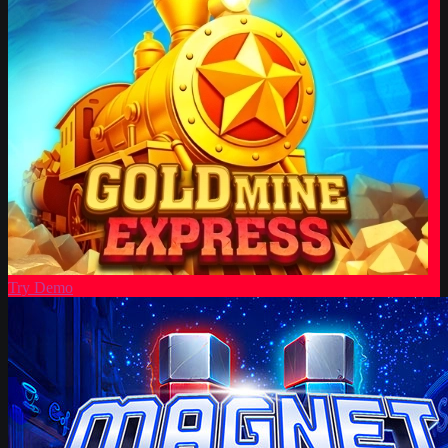
Try Demo