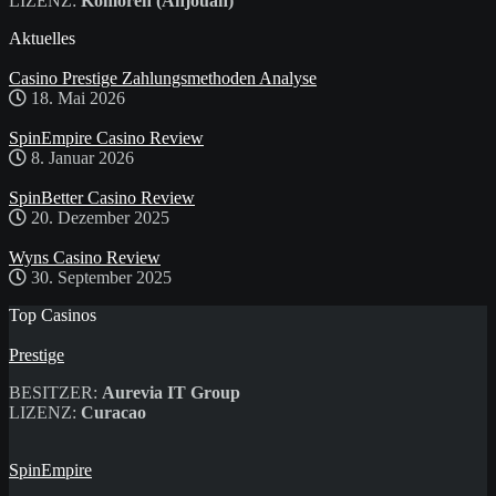
LIZENZ:
Komoren (Anjouan)
Aktuelles
Casino Prestige Zahlungsmethoden Analyse
18. Mai 2026
SpinEmpire Casino Review
8. Januar 2026
SpinBetter Casino Review
20. Dezember 2025
Wyns Casino Review
30. September 2025
Top Casinos
Prestige
BESITZER:
Aurevia IT Group
LIZENZ:
Curacao
SpinEmpire