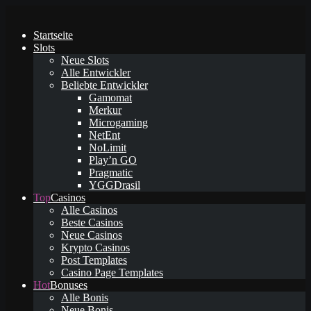
Startseite
Slots
Neue Slots
Alle Entwickler
Beliebte Entwickler
Gamomat
Merkur
Microgaming
NetEnt
NoLimit
Play’n GO
Pragmatic
YGGDrasil
Casinos
Alle Casinos
Beste Casinos
Neue Casinos
Krypto Casinos
Post Templates
Casino Page Templates
Bonuses
Alle Bonis
Neue Bonis