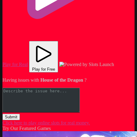
Play for Real
Play for Free
Having issues with
House of the Dragon
?
Submit
Click here to play online slots for real money.
Try Our Featured Games