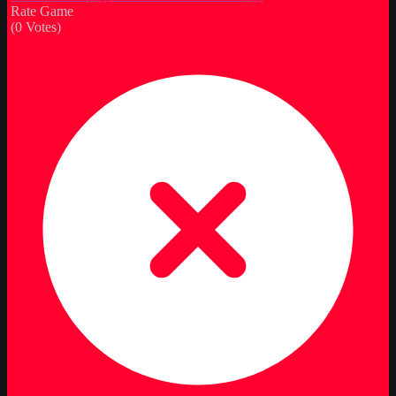
Rate Game
(
0
Votes)