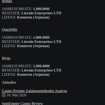
Betista
JAHRESUMSATZ:
1.000.000€
BESITZER:
Liernin Enterprises LTD
LIZENZ:
Komoren (Anjouan)
QuickWin
JAHRESUMSATZ:
1.000.000€
BESITZER:
Liernin Enterprises LTD
LIZENZ:
Komoren (Anjouan)
Wyns
JAHRESUMSATZ:
1.000.000€
BESITZER:
Liernin Enterprises LTD
LIZENZ:
Komoren (Anjouan)
Aktuelles
Casino Prestige Zahlungsmethoden Analyse
18. Mai 2026
SpinEmpire Casino Review