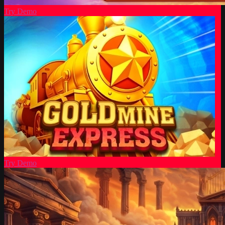
Try Demo
Try Demo