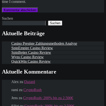
time I comment.
Suchen
Suchen
Aktuelle Beiträge
Casino Prestige Zahlungsmethoden Analyse
SpinEmpire Casino Review
SpinBetter Casino Review
Wyns Casino Review
QuickWin Casino Review
Aktuelle Kommentare
Alex
zu
Dazard
rami
zu
CryptoRush
Jens
zu
CryptoRush: 200% bis zu 2.500€
Silizi
zu
CryptoRush: 200% bis zu 2.500€