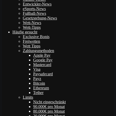
Entwickler-News
eSports-News
Fußball-News
Gesetzgebung-News
Wett-News
Wett-Tipps
Häufig gesucht
Exclusive Bonis
Freiwetten
Wett Tipps
Zahlungsmethoden
Apple Pay
Google Pay
Mastercard
Visa
Paysafecard
Payz
Bitcoin
Ethereum
Tether
Limits
Nicht eingeschränkt
90.000€ pro Monat
80.000€ pro Monat
20.000€ pro Monat