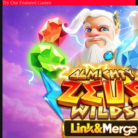
Try Our Featured Games