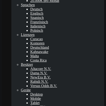
20.000€ pro Monat
Sprachen
Deutsch
Englisch
Spanisch
Französisch
Italienisch
Polnisch
Lizenzen
Curacao
Komoren
Deutschland
Kahnawake
Malta
Costa Rica
Besitzer
Altacore N.V.
Dama N.V.
NewEra B.V.
Rabidi N.V.
Versus Odds B.V.
Geräte
Desktop
Mobile
Tablet