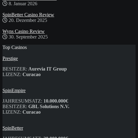
8. Januar 2026
SpinBetter Casino Review
20. Dezember 2025
Wyns Casino Review
30. September 2025
Top Casinos
Prestige
BESITZER:
Aurevia IT Group
LIZENZ:
Curacao
SpinEmpire
JAHRESUMSATZ:
10.000.000€
BESITZER:
GBL Solutions N.V.
LIZENZ:
Curacao
SpinBetter