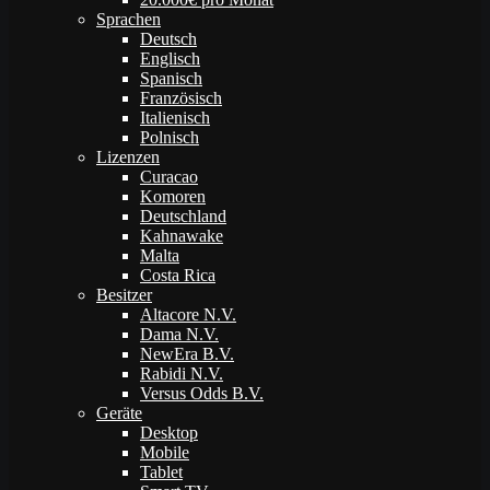
Sprachen
Deutsch
Englisch
Spanisch
Französisch
Italienisch
Polnisch
Lizenzen
Curacao
Komoren
Deutschland
Kahnawake
Malta
Costa Rica
Besitzer
Altacore N.V.
Dama N.V.
NewEra B.V.
Rabidi N.V.
Versus Odds B.V.
Geräte
Desktop
Mobile
Tablet