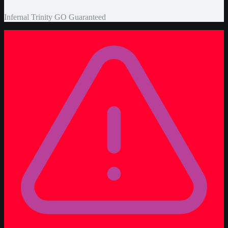
Infernal Trinity GO Guaranteed