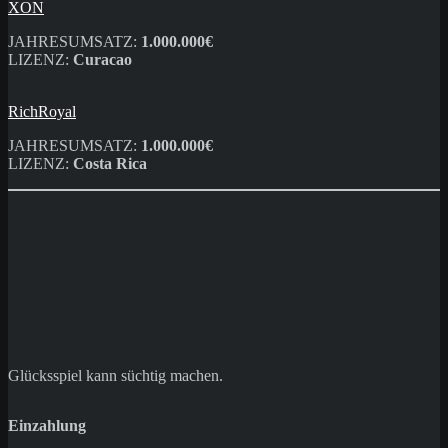
XON
JAHRESUMSATZ:
1.000.000€
LIZENZ:
Curacao
RichRoyal
JAHRESUMSATZ:
1.000.000€
LIZENZ:
Costa Rica
Glücksspiel kann süchtig machen.
Einzahlung