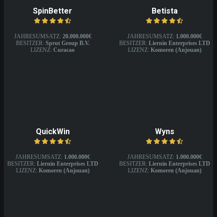
SpinBetter
Betista
JAHRESUMSATZ:
20.000.000€
JAHRESUMSATZ:
1.000.000€
BESITZER:
Sprut Group B.V.
BESITZER:
Liernin Enterprises LTD
LIZENZ:
Curacao
LIZENZ:
Komoren (Anjouan)
QuickWin
Wyns
JAHRESUMSATZ:
1.000.000€
JAHRESUMSATZ:
1.000.000€
BESITZER:
Liernin Enterprises LTD
BESITZER:
Liernin Enterprises LTD
LIZENZ:
Komoren (Anjouan)
LIZENZ:
Komoren (Anjouan)