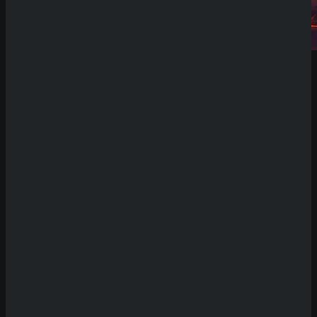
Try Demo
Schreibe einen Kommentar
Deine E-Mail-Adresse wird nicht veröffentlicht.
Erforderliche Felder sind mit
*
markiert