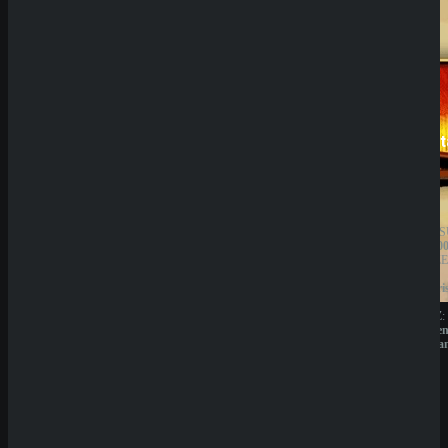
SpinBetter
Betist
JAHRESUMSATZ:
JAHRES
20.000.000€
1.000.00
BESITZER:
BESITZE
Sprut
Liernin
Group
Enterpri
B.V.
LTD
LIZENZ:
LIZENZ:
Curacao
Komore
(Anjoua