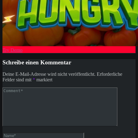
Try Demo
Schreibe einen Kommentar
Deine E-Mail-Adresse wird nicht veröffentlicht.
Erforderliche
Felder sind mit
*
markiert