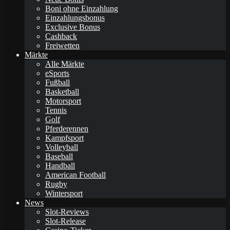
Boni ohne Einzahlung
Einzahlungsbonus
Exclusive Bonus
Cashback
Freiwetten
Märkte
Alle Märkte
eSports
Fußball
Basketball
Motorsport
Tennis
Golf
Pferderennen
Kampfsport
Volleyball
Baseball
Handball
American Football
Rugby
Wintersport
News
Slot-Reviews
Slot-Release