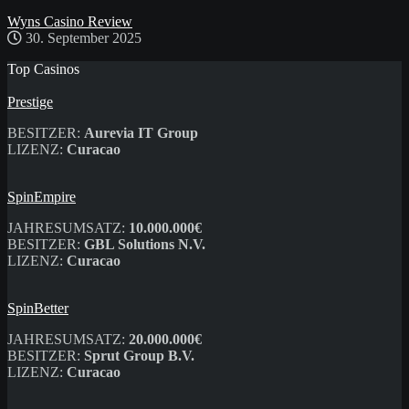
Wyns Casino Review
30. September 2025
Top Casinos
Prestige
BESITZER:
Aurevia IT Group
LIZENZ:
Curacao
SpinEmpire
JAHRESUMSATZ:
10.000.000€
BESITZER:
GBL Solutions N.V.
LIZENZ:
Curacao
SpinBetter
JAHRESUMSATZ:
20.000.000€
BESITZER:
Sprut Group B.V.
LIZENZ:
Curacao