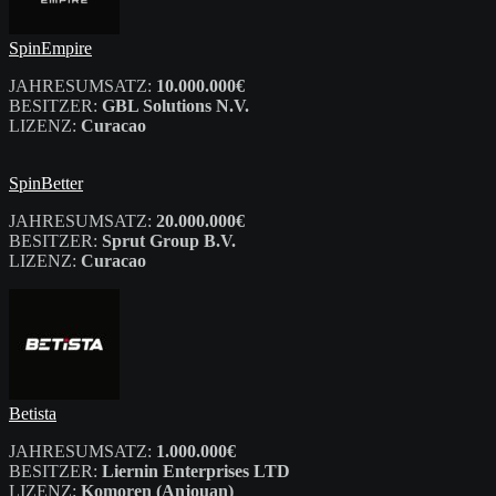
SpinEmpire
JAHRESUMSATZ:
10.000.000€
BESITZER:
GBL Solutions N.V.
LIZENZ:
Curacao
SpinBetter
JAHRESUMSATZ:
20.000.000€
BESITZER:
Sprut Group B.V.
LIZENZ:
Curacao
Betista
JAHRESUMSATZ:
1.000.000€
BESITZER:
Liernin Enterprises LTD
LIZENZ:
Komoren (Anjouan)