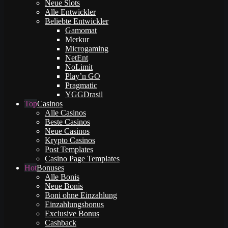
Neue Slots
Alle Entwickler
Beliebte Entwickler
Gamomat
Merkur
Microgaming
NetEnt
NoLimit
Play’n GO
Pragmatic
YGGDrasil
Casinos
Alle Casinos
Beste Casinos
Neue Casinos
Krypto Casinos
Post Templates
Casino Page Templates
Bonuses
Alle Bonis
Neue Bonis
Boni ohne Einzahlung
Einzahlungsbonus
Exclusive Bonus
Cashback