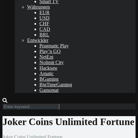
Smart TV
Währungen
EUR
USD
CHF
CAD
BRL
Entwickler
Pragmatic Play
Play’n GO
NetEnt
Nolimit City
Hacksaw
Amatic
BGaming
BigTimeGaming
Gamomat
Joker Coins Unlimited Fortune
Joker Coins Unlimited Fortune