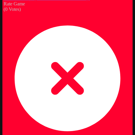
Rate Game
(
0
Votes)