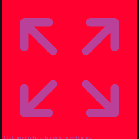
Click here to play online slots for real money.