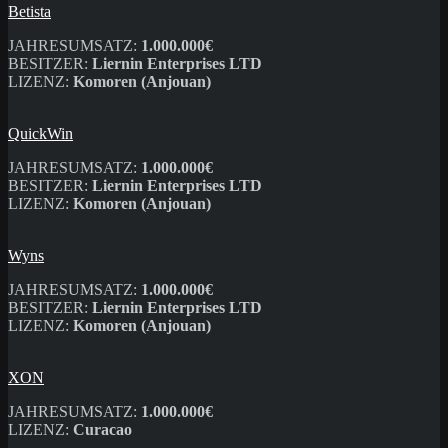
Betista
JAHRESUMSATZ:
1.000.000€
BESITZER:
Liernin Enterprises LTD
LIZENZ:
Komoren (Anjouan)
QuickWin
JAHRESUMSATZ:
1.000.000€
BESITZER:
Liernin Enterprises LTD
LIZENZ:
Komoren (Anjouan)
Wyns
JAHRESUMSATZ:
1.000.000€
BESITZER:
Liernin Enterprises LTD
LIZENZ:
Komoren (Anjouan)
XON
JAHRESUMSATZ:
1.000.000€
LIZENZ:
Curacao