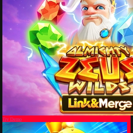
Try Demo