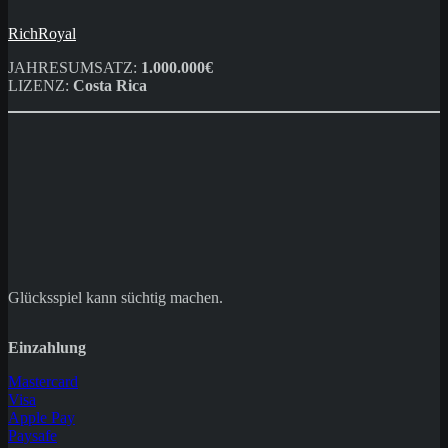
RichRoyal
JAHRESUMSATZ:
1.000.000€
LIZENZ:
Costa Rica
Glücksspiel kann süchtig machen.
Einzahlung
Mastercard
Visa
Apple Pay
Paysafe