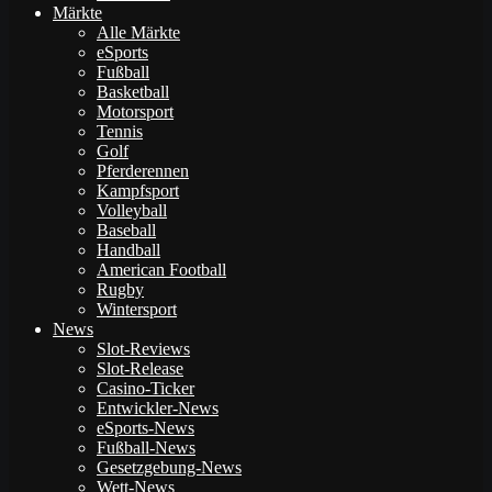
Märkte
Alle Märkte
eSports
Fußball
Basketball
Motorsport
Tennis
Golf
Pferderennen
Kampfsport
Volleyball
Baseball
Handball
American Football
Rugby
Wintersport
News
Slot-Reviews
Slot-Release
Casino-Ticker
Entwickler-News
eSports-News
Fußball-News
Gesetzgebung-News
Wett-News