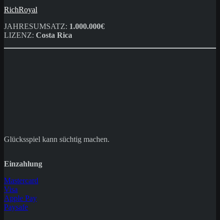
RichRoyal
JAHRESUMSATZ:
1.000.000€
LIZENZ:
Costa Rica
Glücksspiel kann süchtig machen.
Einzahlung
Mastercard
Visa
Apple Pay
Paysafe