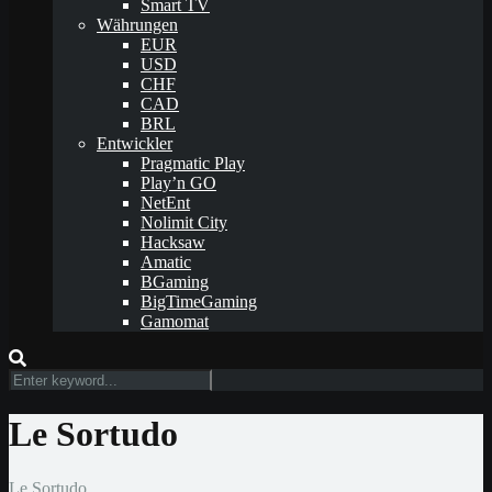
Smart TV
Währungen
EUR
USD
CHF
CAD
BRL
Entwickler
Pragmatic Play
Play’n GO
NetEnt
Nolimit City
Hacksaw
Amatic
BGaming
BigTimeGaming
Gamomat
Le Sortudo
Le Sortudo