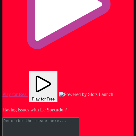
Play for Real
Play for Free
Having issues with
Le Sortudo
?