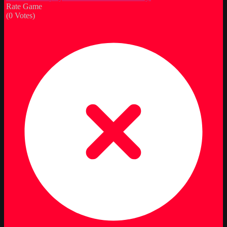
Rate Game
(
0
Votes)