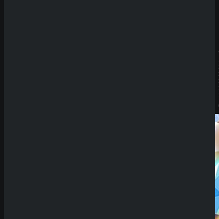
Play for Free
Having issues with
Lulu's Enchanted Forest
?
Submit
Click here to play online slots for real money.
Try Our Featured Games