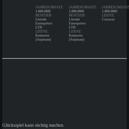
JAHRESUMSATZ:
JAHRESUMSATZ:
JAHRESUMSATZ
1.000.000€
1.000.000€
1.000.000€
BESITZER:
BESITZER:
LIZENZ:
Liernin
Liernin
Curacao
Enterprises
Enterprises
LTD
LTD
LIZENZ:
LIZENZ:
Komoren
Komoren
(Anjouan)
(Anjouan)
Glücksspiel kann süchtig machen.