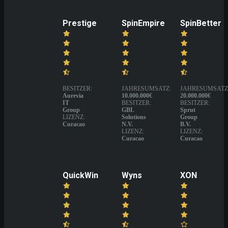
Prestige
SpinEmpire
SpinBetter
BESITZER:
JAHRESUMSATZ:
JAHRESUMSATZ
Aurevia
10.000.000€
20.000.000€
IT
BESITZER:
BESITZER:
Group
GBL
Sprut
LIZENZ:
Solutions
Group
Curacao
N.V.
B.V.
LIZENZ:
LIZENZ:
Curacao
Curacao
QuickWin
Wyns
XON