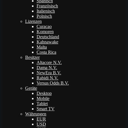
Spanisch
Französisch
Italienisch
Polnisch
Lizenzen
Curacao
Komoren
Deutschland
Kahnawake
Malta
Costa Rica
Besitzer
Altacore N.V.
Dama N.V.
NewEra B.V.
Rabidi N.V.
Versus Odds B.V.
Geräte
Desktop
Mobile
Tablet
Smart TV
Währungen
EUR
USD