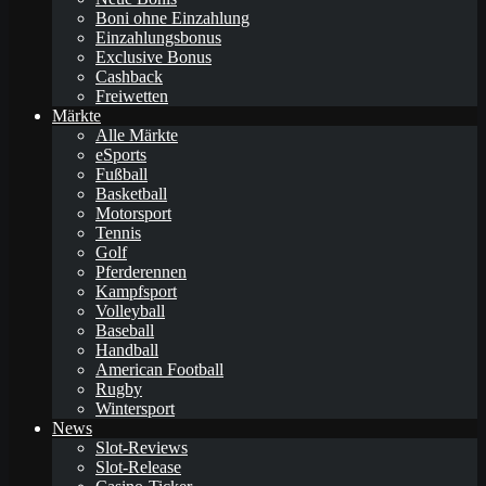
Boni ohne Einzahlung
Einzahlungsbonus
Exclusive Bonus
Cashback
Freiwetten
Märkte
Alle Märkte
eSports
Fußball
Basketball
Motorsport
Tennis
Golf
Pferderennen
Kampfsport
Volleyball
Baseball
Handball
American Football
Rugby
Wintersport
News
Slot-Reviews
Slot-Release