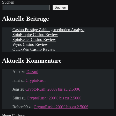
Suchen
Suchen
Aktuelle Beiträge
Casino Prestige Zahlungsmethoden Analyse
SpinEmpire Casino Review
SpinBetter Casino Review
Wyns Casino Review
QuickWin Casino Review
Aktuelle Kommentare
Alex
zu
Dazard
rami
zu
CryptoRush
Jens
zu
CryptoRush: 200% bis zu 2.500€
Silizi
zu
CryptoRush: 200% bis zu 2.500€
Robert99
zu
CryptoRush: 200% bis zu 2.500€
Neue Casinos