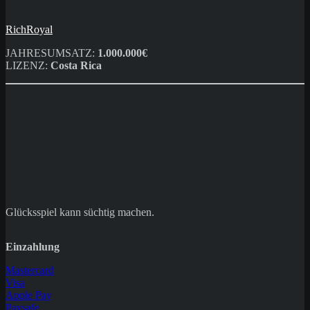
RichRoyal
JAHRESUMSATZ:
1.000.000€
LIZENZ:
Costa Rica
Glücksspiel kann süchtig machen.
Einzahlung
Mastercard
Visa
Apple Pay
Paysafe