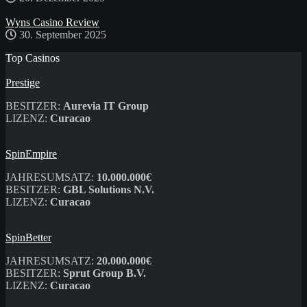
Wyns Casino Review
30. September 2025
Top Casinos
Prestige
BESITZER:
Aurevia IT Group
LIZENZ:
Curacao
SpinEmpire
JAHRESUMSATZ:
10.000.000€
BESITZER:
GBL Solutions N.V.
LIZENZ:
Curacao
SpinBetter
JAHRESUMSATZ:
20.000.000€
BESITZER:
Sprut Group B.V.
LIZENZ:
Curacao