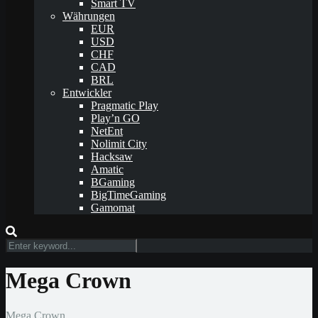
Smart TV
Währungen
EUR
USD
CHF
CAD
BRL
Entwickler
Pragmatic Play
Play’n GO
NetEnt
Nolimit City
Hacksaw
Amatic
BGaming
BigTimeGaming
Gamomat
Mega Crown
Mega Crown