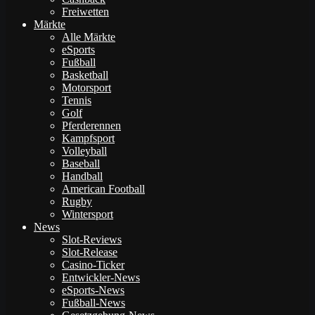
Freiwetten
Märkte
Alle Märkte
eSports
Fußball
Basketball
Motorsport
Tennis
Golf
Pferderennen
Kampfsport
Volleyball
Baseball
Handball
American Football
Rugby
Wintersport
News
Slot-Reviews
Slot-Release
Casino-Ticker
Entwickler-News
eSports-News
Fußball-News