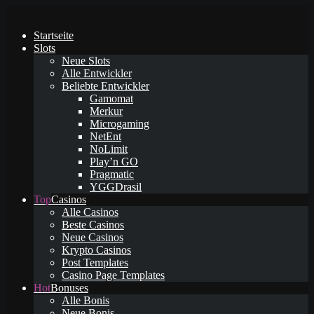
Startseite
Slots
Neue Slots
Alle Entwickler
Beliebte Entwickler
Gamomat
Merkur
Microgaming
NetEnt
NoLimit
Play’n GO
Pragmatic
YGGDrasil
Casinos
Alle Casinos
Beste Casinos
Neue Casinos
Krypto Casinos
Post Templates
Casino Page Templates
Bonuses
Alle Bonis
Neue Bonis