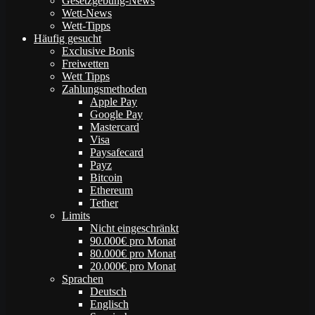
Gesetzgebung-News
Wett-News
Wett-Tipps
Häufig gesucht
Exclusive Bonis
Freiwetten
Wett Tipps
Zahlungsmethoden
Apple Pay
Google Pay
Mastercard
Visa
Paysafecard
Payz
Bitcoin
Ethereum
Tether
Limits
Nicht eingeschränkt
90.000€ pro Monat
80.000€ pro Monat
20.000€ pro Monat
Sprachen
Deutsch
Englisch