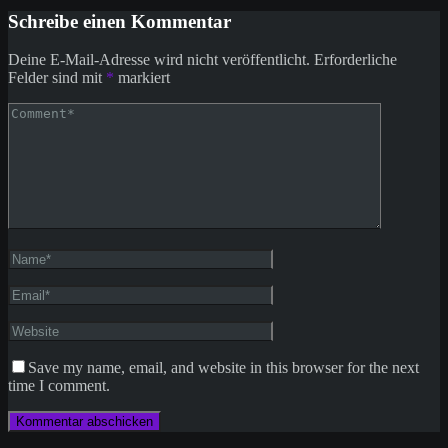
Schreibe einen Kommentar
Deine E-Mail-Adresse wird nicht veröffentlicht.
Erforderliche
Felder sind mit
*
markiert
Save my name, email, and website in this browser for the next
time I comment.