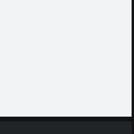
Suchen
Suchen