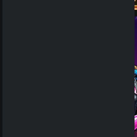
Try Demo