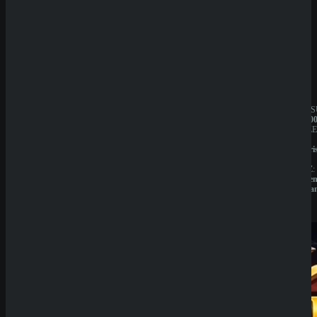
QuickWin
Wyns
Play for Real
Play for Free
Having issues with
North Sea Bonanza
?
JAHRESUMSATZ:
JAHRES
1.000.000€
1.000.00
BESITZER:
BESITZE
Liernin
Liernin
Enterprises
Enterpri
LTD
LTD
LIZENZ:
LIZENZ:
Komoren
Komore
(Anjouan)
(Anjoua
Submit
Click here to play online slots for real money.
Try Our Featured Games
Aktuelles
Casino Prestige
Zahlungsmethoden
Analyse
18. Mai 2026