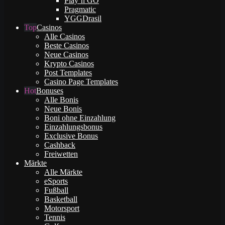
Play’n GO
Pragmatic
YGGDrasil
Casinos
Alle Casinos
Beste Casinos
Neue Casinos
Krypto Casinos
Post Templates
Casino Page Templates
Bonuses
Alle Bonis
Neue Bonis
Boni ohne Einzahlung
Einzahlungsbonus
Exclusive Bonus
Cashback
Freiwetten
Märkte
Alle Märkte
eSports
Fußball
Basketball
Motorsport
Tennis