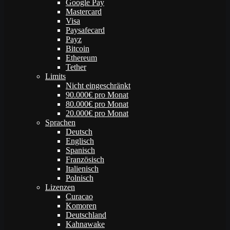
Google Pay
Mastercard
Visa
Paysafecard
Payz
Bitcoin
Ethereum
Tether
Limits
Nicht eingeschränkt
90.000€ pro Monat
80.000€ pro Monat
20.000€ pro Monat
Sprachen
Deutsch
Englisch
Spanisch
Französisch
Italienisch
Polnisch
Lizenzen
Curacao
Komoren
Deutschland
Kahnawake