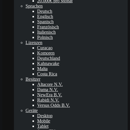
20.000€ pro Monat
Sprachen
Deutsch
Englisch
Spanisch
Französisch
Italienisch
Polnisch
Lizenzen
Curacao
Komoren
Deutschland
Kahnawake
Malta
Costa Rica
Besitzer
Altacore N.V.
Dama N.V.
NewEra B.V.
Rabidi N.V.
Versus Odds B.V.
Geräte
Desktop
Mobile
Tablet