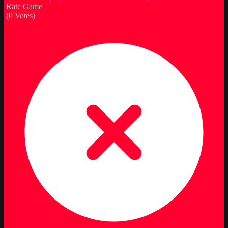
Rate Game
(
0
Votes)