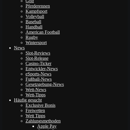
Golf
Pferderennen
Kampfsport
Volleyball
Baseball
Handball
American Football
Rugby
Wintersport
News
Slot-Reviews
Slot-Release
Casino-Ticker
Entwickler-News
eSports-News
Fußball-News
Gesetzgebung-News
Wett-News
Wett-Tipps
Häufig gesucht
Exclusive Bonis
Freiwetten
Wett Tipps
Zahlungsmethoden
Apple Pay