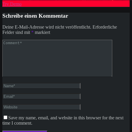
Try Demo
Schreibe einen Kommentar
Deine E-Mail-Adresse wird nicht veröffentlicht.
Erforderliche
Felder sind mit
*
markiert
Save my name, email, and website in this browser for the next
time I comment.