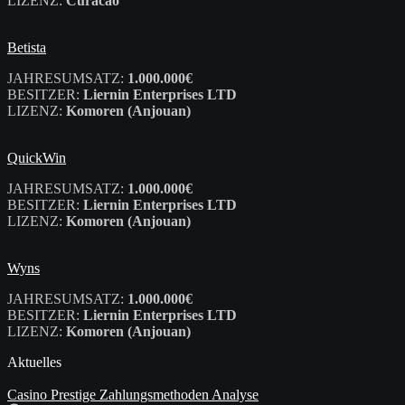
LIZENZ:
Curacao
Betista
JAHRESUMSATZ:
1.000.000€
BESITZER:
Liernin Enterprises LTD
LIZENZ:
Komoren (Anjouan)
QuickWin
JAHRESUMSATZ:
1.000.000€
BESITZER:
Liernin Enterprises LTD
LIZENZ:
Komoren (Anjouan)
Wyns
JAHRESUMSATZ:
1.000.000€
BESITZER:
Liernin Enterprises LTD
LIZENZ:
Komoren (Anjouan)
Aktuelles
Casino Prestige Zahlungsmethoden Analyse