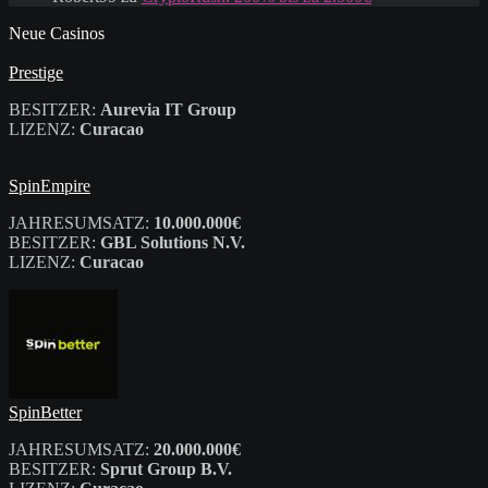
Neue Casinos
Prestige
BESITZER:
Aurevia IT Group
LIZENZ:
Curacao
SpinEmpire
JAHRESUMSATZ:
10.000.000€
BESITZER:
GBL Solutions N.V.
LIZENZ:
Curacao
SpinBetter
JAHRESUMSATZ:
20.000.000€
BESITZER:
Sprut Group B.V.