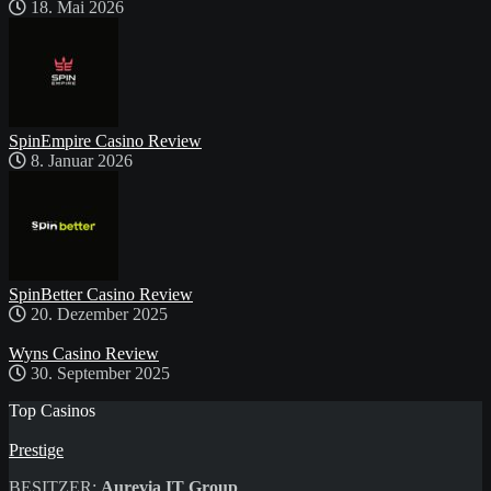
18. Mai 2026
SpinEmpire Casino Review
8. Januar 2026
SpinBetter Casino Review
20. Dezember 2025
Wyns Casino Review
30. September 2025
Top Casinos
Prestige
BESITZER:
Aurevia IT Group