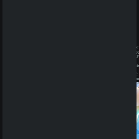
Play for Real
Play for Free
QuickWin
Wyns
Having issues with
Rainbow Fruit Scratch
?
JAHRESUMSATZ:
JAHRES
1.000.000€
1.000.00
BESITZER:
BESITZE
Liernin
Liernin
Enterprises
Enterpri
Submit
LTD
LTD
Click here to play online slots for real money.
LIZENZ:
LIZENZ:
Komoren
Komore
Try Our Featured Games
(Anjouan)
(Anjoua
Aktuelles
Casino Prestige
Zahlungsmethoden
Analyse
18. Mai 2026