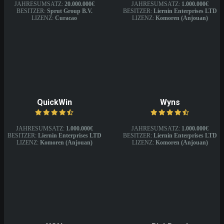
JAHRESUMSATZ:
20.000.000€
JAHRESUMSATZ:
1.000.000€
BESITZER:
Sprut Group B.V.
BESITZER:
Liernin Enterprises LTD
LIZENZ:
Curacao
LIZENZ:
Komoren (Anjouan)
QuickWin
Wyns
JAHRESUMSATZ:
1.000.000€
JAHRESUMSATZ:
1.000.000€
BESITZER:
Liernin Enterprises LTD
BESITZER:
Liernin Enterprises LTD
LIZENZ:
Komoren (Anjouan)
LIZENZ:
Komoren (Anjouan)