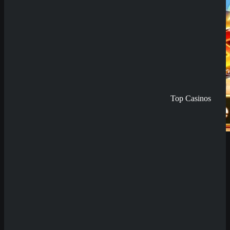
SpinEmpire Casino
Review
8. Januar 2026
SpinBetter Casino
Review
20. Dezember
2025
Wyns Casino Revie
30. September
2025
Top Casinos
Try Demo