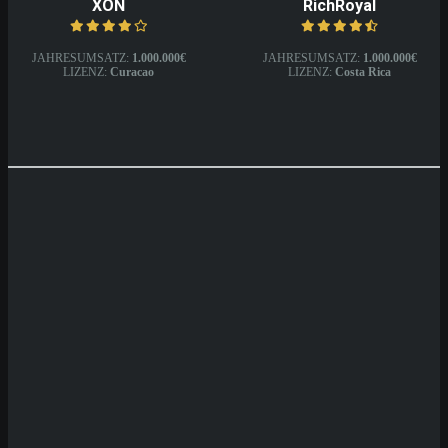
XON
RichRoyal
JAHRESUMSATZ:
1.000.000€
JAHRESUMSATZ:
1.000.000€
LIZENZ:
Curacao
LIZENZ:
Costa Rica