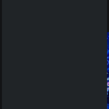
Try Demo