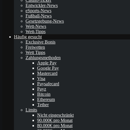
Casino-Ticker
Entwickler-News
eSports-News
Fußball-News
Gesetzgebung-News
Wett-News
Wett-Tipps
Häufig gesucht
Exclusive Bonis
Freiwetten
Wett Tipps
Zahlungsmethoden
Apple Pay
Google Pay
Mastercard
Visa
Paysafecard
Payz
Bitcoin
Ethereum
Tether
Limits
Nicht eingeschränkt
90.000€ pro Monat
80.000€ pro Monat