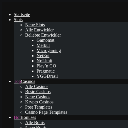
Startseite
Slots
Neue Slots
Alle Entwickler
Beliebte Entwickler
Gamomat
Merkur
Microgaming
NetEnt
NoLimit
Play’n GO
Pragmatic
YGGDrasil
Casinos
Alle Casinos
Beste Casinos
Neue Casinos
Krypto Casinos
Post Templates
Casino Page Templates
Bonuses
Alle Bonis
Neue Bonis