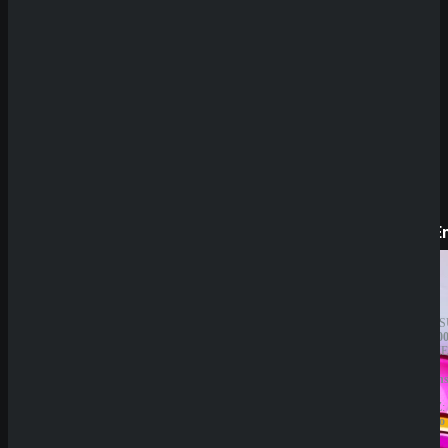
zu 2.500€
Neue Casinos
Prestige
SpinE
BESITZER:
JAHRES
Aurevia
10.000.0
IT
BESITZE
Group
GBL
LIZENZ:
Solution
Curacao
N.V.
LIZENZ:
Curacao