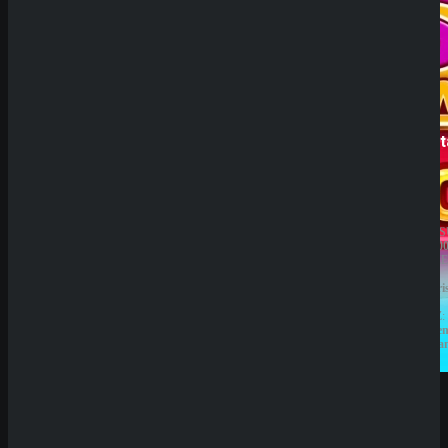
SpinBetter
Betist
JAHRESUMSATZ:
JAHRES
20.000.000€
1.000.00
BESITZER:
BESITZE
Sprut
Liernin
Group
Enterpri
B.V.
LTD
LIZENZ:
LIZENZ:
Curacao
Komore
(Anjoua