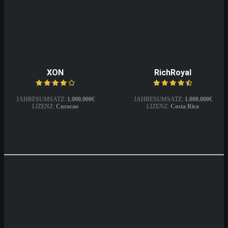
XON
RichRoyal
JAHRESUMSATZ:
1.000.000€
JAHRESUMSATZ:
1.000.000€
LIZENZ:
Curacao
LIZENZ:
Costa Rica