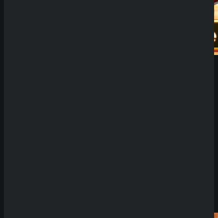
Try Demo
Try Demo