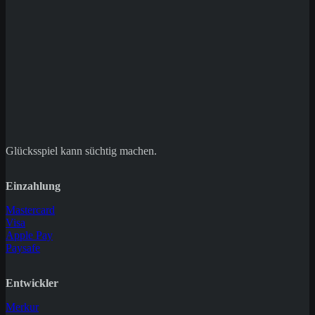
Glücksspiel kann süchtig machen.
Einzahlung
Mastercard
Visa
Apple Pay
Paysafe
Entwickler
Merkur