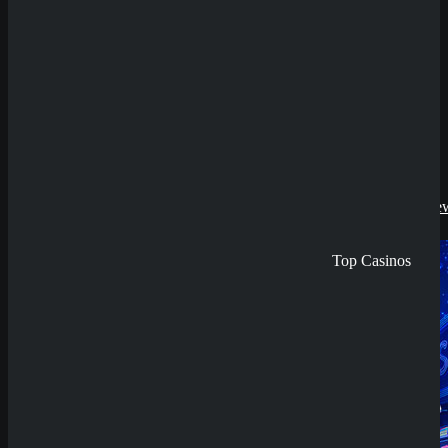
Casino Prestige
Zahlungsmethoden
Analyse
18. Mai 2026
SpinEmpire Casino
Review
8. Januar 2026
SpinBetter Casino
Review
20. Dezember
2025
Wyns Casino Revie
30. September
Try Demo
2025
Top Casinos