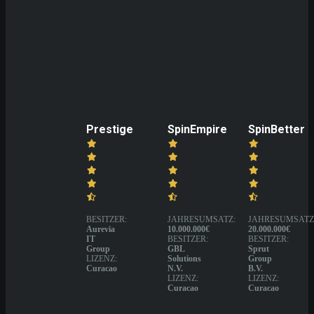
Save my name, email, and website in this
browser for the next time I comment.
Prestige
SpinEmpire
SpinBetter
BESITZER:
JAHRESUMSATZ:
JAHRESUMSATZ
Aurevia
10.000.000€
20.000.000€
IT
BESITZER:
BESITZER:
Group
GBL
Sprut
LIZENZ:
Solutions
Group
Curacao
N.V.
B.V.
LIZENZ:
LIZENZ:
Curacao
Curacao