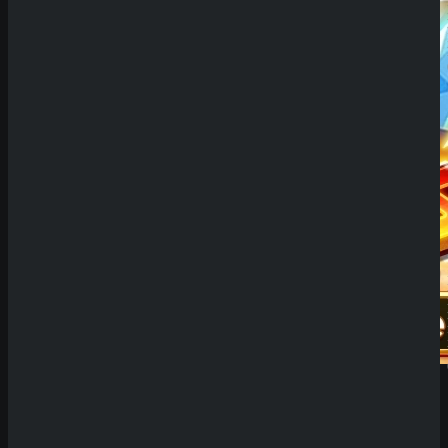
Try Demo
Aktuelles