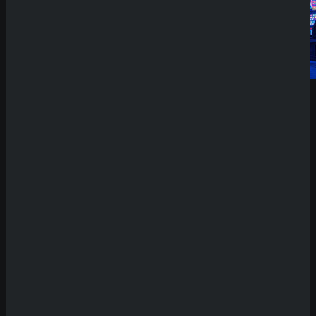
Try Demo
Schreibe einen Kommentar
Deine E-Mail-Adresse wird nicht
veröffentlicht.
Erforderliche Felder sind mit
*
markiert