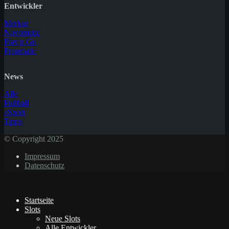
Entwickler
Merkur
Novomatic
Play'n Go
Pragmatic
News
Alle
Fußball
eSport
Tipps
© Copyright 2025
Impressum
Datenschutz
Startseite
Slots
Neue Slots
Alle Entwickler