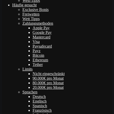
Wett-Tipps
Häufig gesucht
Exclusive Bonis
Freiwetten
Wett Tipps
Zahlungsmethoden
Apple Pay
Google Pay
Mastercard
Visa
Paysafecard
Payz
Bitcoin
Ethereum
Tether
Limits
Nicht eingeschränkt
90.000€ pro Monat
80.000€ pro Monat
20.000€ pro Monat
Sprachen
Deutsch
Englisch
Spanisch
Französisch