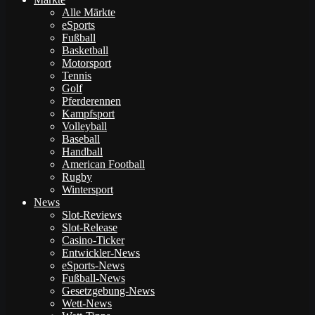
Alle Märkte
eSports
Fußball
Basketball
Motorsport
Tennis
Golf
Pferderennen
Kampfsport
Volleyball
Baseball
Handball
American Football
Rugby
Wintersport
News
Slot-Reviews
Slot-Release
Casino-Ticker
Entwickler-News
eSports-News
Fußball-News
Gesetzgebung-News
Wett-News