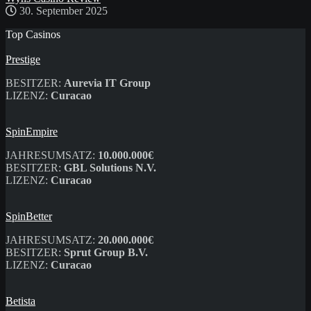
30. September 2025
Top Casinos
Prestige
BESITZER:
Aurevia IT Group
LIZENZ:
Curacao
SpinEmpire
JAHRESUMSATZ:
10.000.000€
BESITZER:
GBL Solutions N.V.
LIZENZ:
Curacao
SpinBetter
JAHRESUMSATZ:
20.000.000€
BESITZER:
Sprut Group B.V.
LIZENZ:
Curacao
Betista