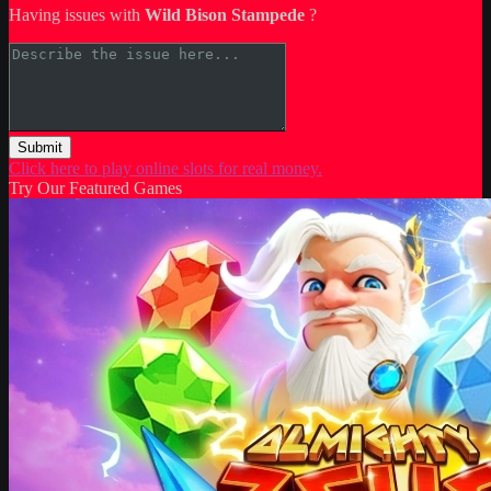
Having issues with
Wild Bison Stampede
?
Submit
Click here to play online slots for real money.
Try Our Featured Games