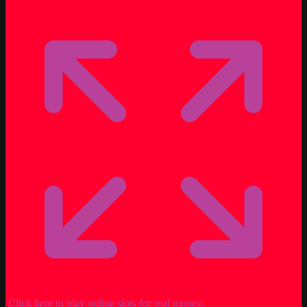
Click here to play online slots for real money.