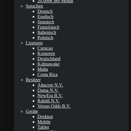
20.000€ pro Monat
Sprachen
Deutsch
Englisch
Spanisch
Französisch
Italienisch
Polnisch
Lizenzen
Curacao
Komoren
Deutschland
Kahnawake
Malta
Costa Rica
Besitzer
Altacore N.V.
Dama N.V.
NewEra B.V.
Rabidi N.V.
Versus Odds B.V.
Geräte
Desktop
Mobile
Tablet