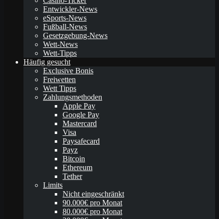
Casino-Ticker
Entwickler-News
eSports-News
Fußball-News
Gesetzgebung-News
Wett-News
Wett-Tipps
Häufig gesucht
Exclusive Bonis
Freiwetten
Wett Tipps
Zahlungsmethoden
Apple Pay
Google Pay
Mastercard
Visa
Paysafecard
Payz
Bitcoin
Ethereum
Tether
Limits
Nicht eingeschränkt
90.000€ pro Monat
80.000€ pro Monat