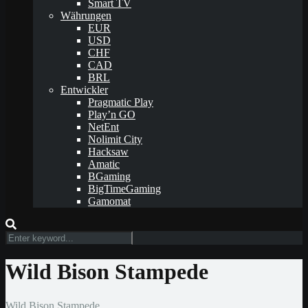
Smart TV
Währungen
EUR
USD
CHF
CAD
BRL
Entwickler
Pragmatic Play
Play’n GO
NetEnt
Nolimit City
Hacksaw
Amatic
BGaming
BigTimeGaming
Gamomat
Wild Bison Stampede
Wild Bison Stampede