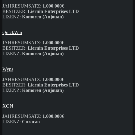
JAHRESUMSATZ:
1.000.000€
BESITZER:
Liernin Enterprises LTD
LIZENZ:
Komoren (Anjouan)
QuickWin
JAHRESUMSATZ:
1.000.000€
BESITZER:
Liernin Enterprises LTD
LIZENZ:
Komoren (Anjouan)
Wyns
JAHRESUMSATZ:
1.000.000€
BESITZER:
Liernin Enterprises LTD
LIZENZ:
Komoren (Anjouan)
XON
JAHRESUMSATZ:
1.000.000€
LIZENZ:
Curacao