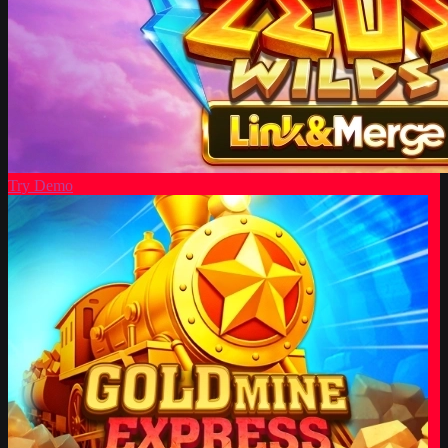
Try Demo