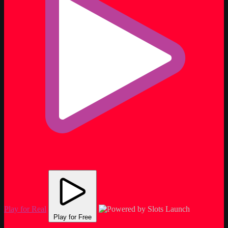
Play for Real
Play for Free