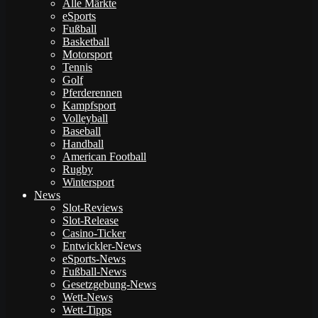
Alle Märkte
eSports
Fußball
Basketball
Motorsport
Tennis
Golf
Pferderennen
Kampfsport
Volleyball
Baseball
Handball
American Football
Rugby
Wintersport
News
Slot-Reviews
Slot-Release
Casino-Ticker
Entwickler-News
eSports-News
Fußball-News
Gesetzgebung-News
Wett-News
Wett-Tipps