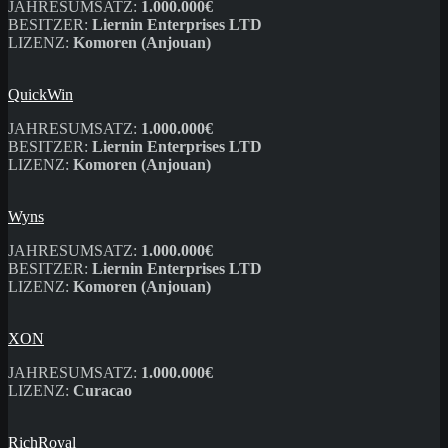
JAHRESUMSATZ:
1.000.000€
BESITZER:
Liernin Enterprises LTD
LIZENZ:
Komoren (Anjouan)
QuickWin
JAHRESUMSATZ:
1.000.000€
BESITZER:
Liernin Enterprises LTD
LIZENZ:
Komoren (Anjouan)
Wyns
JAHRESUMSATZ:
1.000.000€
BESITZER:
Liernin Enterprises LTD
LIZENZ:
Komoren (Anjouan)
XON
JAHRESUMSATZ:
1.000.000€
LIZENZ:
Curacao
RichRoyal