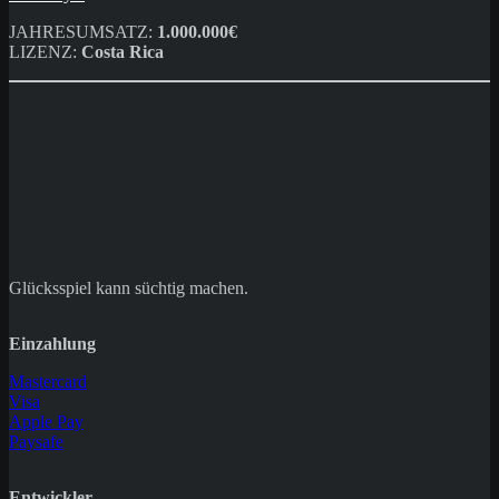
JAHRESUMSATZ:
1.000.000€
LIZENZ:
Costa Rica
Glücksspiel kann süchtig machen.
Einzahlung
Mastercard
Visa
Apple Pay
Paysafe
Entwickler