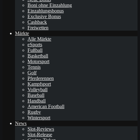
Boni ohne Einzahlung
Einzahlungsbonus
Exclusive Bonus
Cashback
Freiwetten
Märkte
Alle Märkte
eSports
Fußball
Basketball
Motorsport
Tennis
Golf
Pferderennen
Kampfsport
Volleyball
Baseball
Handball
American Football
Rugby
Wintersport
News
Slot-Reviews
Slot-Release