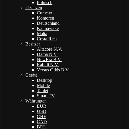
Polnisch
Lizenzen
Curacao
Komoren
Deutschland
Kahnawake
Malta
Costa Rica
Besitzer
Altacore N.V.
Dama N.V.
NewEra B.V.
Rabidi N.V.
Versus Odds B.V.
Geräte
Desktop
Mobile
Tablet
Smart TV
Währungen
EUR
USD
CHF
CAD
BRL