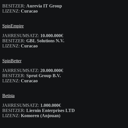
BESITZER:
Aurevia IT Group
LIZENZ:
Curacao
SpinEmpire
JAHRESUMSATZ:
10.000.000€
BESITZER:
GBL Solutions N.V.
LIZENZ:
Curacao
SpinBetter
JAHRESUMSATZ:
20.000.000€
BESITZER:
Sprut Group B.V.
LIZENZ:
Curacao
Betista
JAHRESUMSATZ:
1.000.000€
BESITZER:
Liernin Enterprises LTD
LIZENZ:
Komoren (Anjouan)