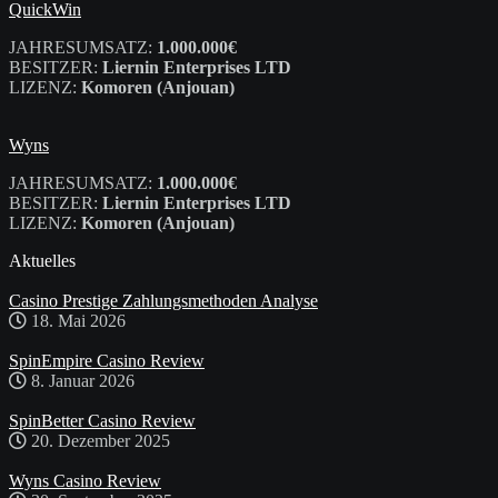
QuickWin
JAHRESUMSATZ:
1.000.000€
BESITZER:
Liernin Enterprises LTD
LIZENZ:
Komoren (Anjouan)
Wyns
JAHRESUMSATZ:
1.000.000€
BESITZER:
Liernin Enterprises LTD
LIZENZ:
Komoren (Anjouan)
Aktuelles
Casino Prestige Zahlungsmethoden Analyse
18. Mai 2026
SpinEmpire Casino Review
8. Januar 2026
SpinBetter Casino Review
20. Dezember 2025
Wyns Casino Review