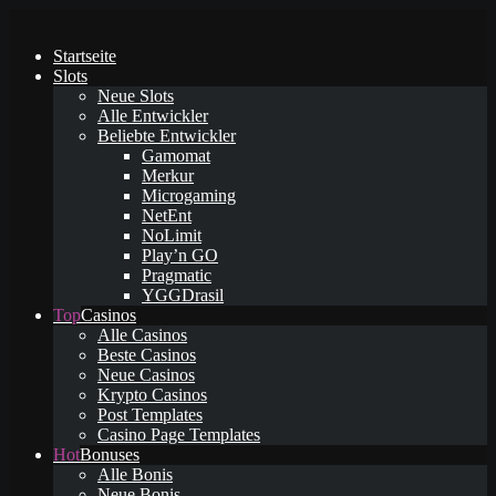
Startseite
Slots
Neue Slots
Alle Entwickler
Beliebte Entwickler
Gamomat
Merkur
Microgaming
NetEnt
NoLimit
Play’n GO
Pragmatic
YGGDrasil
Casinos
Alle Casinos
Beste Casinos
Neue Casinos
Krypto Casinos
Post Templates
Casino Page Templates
Bonuses
Alle Bonis
Neue Bonis