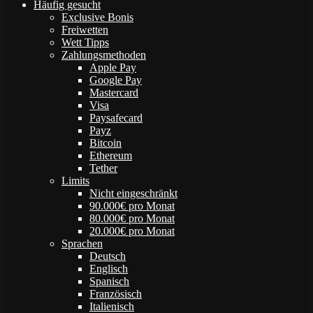
Häufig gesucht
Exclusive Bonis
Freiwetten
Wett Tipps
Zahlungsmethoden
Apple Pay
Google Pay
Mastercard
Visa
Paysafecard
Payz
Bitcoin
Ethereum
Tether
Limits
Nicht eingeschränkt
90.000€ pro Monat
80.000€ pro Monat
20.000€ pro Monat
Sprachen
Deutsch
Englisch
Spanisch
Französisch
Italienisch