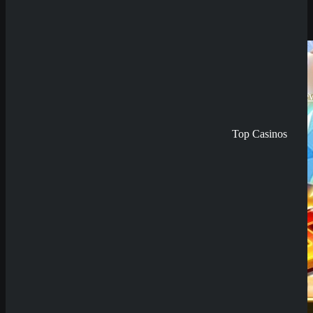
SpinEmpire Casino
Submit
Review
Click here to play online slots for real money.
8. Januar 2026
Try Our Featured Games
SpinBetter Casino
Review
20. Dezember
2025
Wyns Casino Revie
30. September
2025
Top Casinos