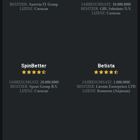
BESITZER:
Aurevia IT Group
JAHRESUMSATZ:
10.000.000€
LIZENZ:
Curacao
BESITZER:
GBL Solutions N.V.
LIZENZ:
Curacao
SpinBetter
Betista
JAHRESUMSATZ:
20.000.000€
JAHRESUMSATZ:
1.000.000€
BESITZER:
Sprut Group B.V.
BESITZER:
Liernin Enterprises LTD
LIZENZ:
Curacao
LIZENZ:
Komoren (Anjouan)